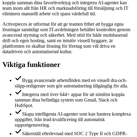
koppla samman dina favoritverktyg och integrera AI-agenter kan
team inom allt från HR och marknadsföring till försäljning och IT
eliminera manuellt arbete och spara värdefull tid.
Activepieces är utformat för att ge teamen frihet att bygga egna
lösningar samtidigt som IT-avdelningen behåller kontrollen genom
avancerad styrning och säkerhet. Med stöd för både molnbaserad
drift och egen hosting, samt en intuitiv visuell byggare, är
plattformen en skalbar lösning för företag som vill driva en
datadriven och automatiserad kultur.
Viktiga funktioner
Bygg avancerade arbetsflöden med en visuell dra-och-
släpp-redigerare som gör automatisering tillgänglig för alla.
Integrera med över 644+ appar för att sömlöst koppla
samman dina befintliga system som Gmail, Slack och
HubSpot.
Skapa intelligenta AI-agenter som kan hantera komplexa
uppgifter, från lead-kvalificering till automatisk
rapportgenerering.
Säkerställ efterlevnad med SOC 2 Type II och GDPR-