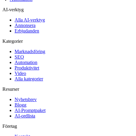
AI-verktyg
Alla AI-verktyg
Annonsera
Erbjudanden
Kategorier
Marknadsföring
SEO
Automation
Produktivitet
Video
Alla kategorier
Resurser
Nyhetsbrev
Blogg
AI-Promptpaket
AI-ordlista
Företag