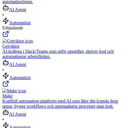
automatiseringar.
AI Agent
•
Automation
Erbjudande
Getviktor
AI‑kollega i Slack/Teams som utför uppgifter, skriver kod och
automatiserar arbetsflöden.
AI Agent
•
Automation
Make
Kraftfull automation-plattform med AI som låter dig koppla ihop
appar, bygga workflows och automatisera processer utan kod.
AI Agent
•
Automation