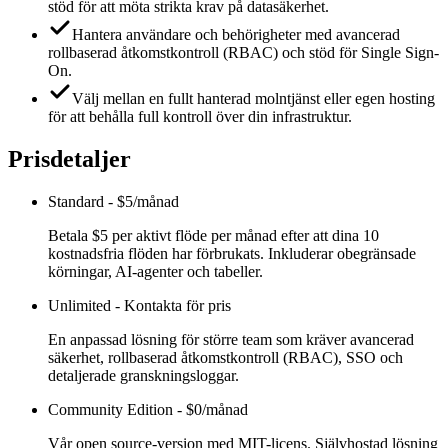
stöd för att möta strikta krav på datasäkerhet.
Hantera användare och behörigheter med avancerad
rollbaserad åtkomstkontroll (RBAC) och stöd för Single Sign-
On.
Välj mellan en fullt hanterad molntjänst eller egen hosting
för att behålla full kontroll över din infrastruktur.
Prisdetaljer
Standard
-
$5/månad
Betala $5 per aktivt flöde per månad efter att dina 10
kostnadsfria flöden har förbrukats. Inkluderar obegränsade
körningar, AI-agenter och tabeller.
Unlimited
-
Kontakta för pris
En anpassad lösning för större team som kräver avancerad
säkerhet, rollbaserad åtkomstkontroll (RBAC), SSO och
detaljerade granskningsloggar.
Community Edition
-
$0/månad
Vår open source-version med MIT-licens. Självhostad lösning