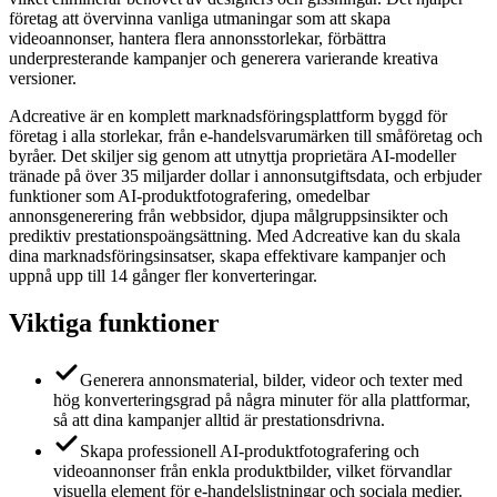
företag att övervinna vanliga utmaningar som att skapa
videoannonser, hantera flera annonsstorlekar, förbättra
underpresterande kampanjer och generera varierande kreativa
versioner.
Adcreative är en komplett marknadsföringsplattform byggd för
företag i alla storlekar, från e-handelsvarumärken till småföretag och
byråer. Det skiljer sig genom att utnyttja proprietära AI-modeller
tränade på över 35 miljarder dollar i annonsutgiftsdata, och erbjuder
funktioner som AI-produktfotografering, omedelbar
annonsgenerering från webbsidor, djupa målgruppsinsikter och
prediktiv prestationspoängsättning. Med Adcreative kan du skala
dina marknadsföringsinsatser, skapa effektivare kampanjer och
uppnå upp till 14 gånger fler konverteringar.
Viktiga funktioner
Generera annonsmaterial, bilder, videor och texter med
hög konverteringsgrad på några minuter för alla plattformar,
så att dina kampanjer alltid är prestationsdrivna.
Skapa professionell AI-produktfotografering och
videoannonser från enkla produktbilder, vilket förvandlar
visuella element för e-handelslistningar och sociala medier.