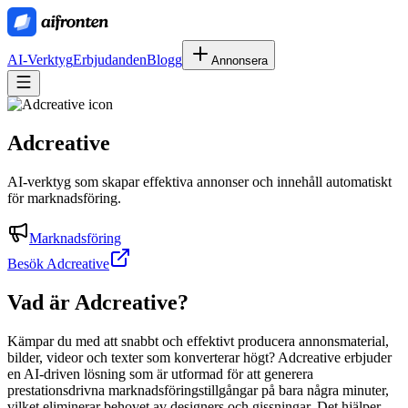
AI-Verktyg
Erbjudanden
Blogg
Annonsera
Adcreative
AI-verktyg som skapar effektiva annonser och innehåll automatiskt
för marknadsföring.
Marknadsföring
Besök Adcreative
Vad är
Adcreative
?
Kämpar du med att snabbt och effektivt producera annonsmaterial,
bilder, videor och texter som konverterar högt? Adcreative erbjuder
en AI-driven lösning som är utformad för att generera
prestationsdrivna marknadsföringstillgångar på bara några minuter,
vilket eliminerar behovet av designers och gissningar. Det hjälper