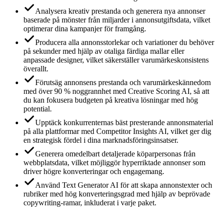
Analysera kreativ prestanda och generera nya annonser
baserade på mönster från miljarder i annonsutgiftsdata, vilket
optimerar dina kampanjer för framgång.
Producera alla annonsstorlekar och variationer du behöver
på sekunder med hjälp av otaliga färdiga mallar eller
anpassade designer, vilket säkerställer varumärkeskonsistens
överallt.
Förutsäg annonsens prestanda och varumärkeskännedom
med över 90 % noggrannhet med Creative Scoring AI, så att
du kan fokusera budgeten på kreativa lösningar med hög
potential.
Upptäck konkurrenternas bäst presterande annonsmaterial
på alla plattformar med Competitor Insights AI, vilket ger dig
en strategisk fördel i dina marknadsföringsinsatser.
Generera omedelbart detaljerade köparpersonas från
webbplatsdata, vilket möjliggör hyperriktade annonser som
driver högre konverteringar och engagemang.
Använd Text Generator AI för att skapa annonstexter och
rubriker med hög konverteringsgrad med hjälp av beprövade
copywriting-ramar, inkluderat i varje paket.