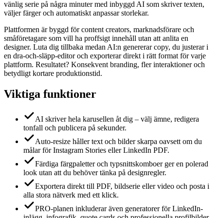
vänlig serie på några minuter med inbyggd AI som skriver texten,
väljer färger och automatiskt anpassar storlekar.
Plattformen är byggd för content creators, marknadsförare och
småföretagare som vill ha proffsigt innehåll utan att anlita en
designer. Luta dig tillbaka medan AI:n genererar copy, du justerar i
en dra-och-släpp-editor och exporterar direkt i rätt format för varje
plattform. Resultatet? Konsekvent branding, fler interaktioner och
betydligt kortare produktionstid.
Viktiga funktioner
AI skriver hela karusellen åt dig – välj ämne, redigera
tonfall och publicera på sekunder.
Auto-resize håller text och bilder skarpa oavsett om du
målar för Instagram Stories eller LinkedIn PDF.
Färdiga färgpaletter och typsnittskomboer ger en polerad
look utan att du behöver tänka på designregler.
Exportera direkt till PDF, bildserie eller video och posta i
alla stora nätverk med ett klick.
PRO-planen inkluderar även generatorer för LinkedIn-
inlägg, infografik, quote cards och professionella profilbilder.