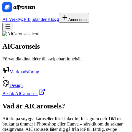
AI-Verktyg
Erbjudanden
Blogg
Annonsera
AICarousels
Förvandla dina idéer till swipebart innehåll
Marknadsföring
•
Design
Besök AICarousels
Vad är
AICarousels
?
Att skapa snygga karuseller för LinkedIn, Instagram och TikTok
brukar ta timmar i Photoshop eller Canva – särskilt om du saknar
designvana. AICarousels låter dig gå från idé till färdig, swipe-