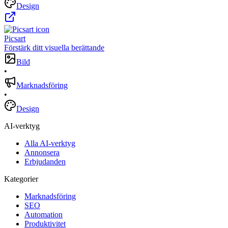
Design
Picsart
Förstärk ditt visuella berättande
Bild
•
Marknadsföring
•
Design
AI-verktyg
Alla AI-verktyg
Annonsera
Erbjudanden
Kategorier
Marknadsföring
SEO
Automation
Produktivitet