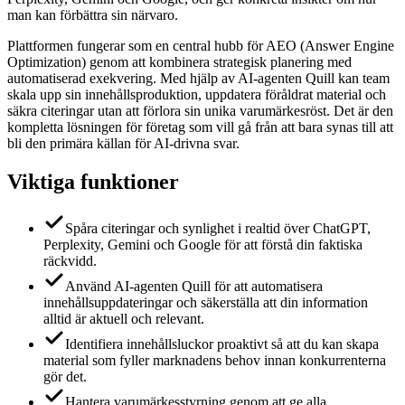
man kan förbättra sin närvaro.
Plattformen fungerar som en central hubb för AEO (Answer Engine
Optimization) genom att kombinera strategisk planering med
automatiserad exekvering. Med hjälp av AI-agenten Quill kan team
skala upp sin innehållsproduktion, uppdatera föråldrat material och
säkra citeringar utan att förlora sin unika varumärkesröst. Det är den
kompletta lösningen för företag som vill gå från att bara synas till att
bli den primära källan för AI-drivna svar.
Viktiga funktioner
Spåra citeringar och synlighet i realtid över ChatGPT,
Perplexity, Gemini och Google för att förstå din faktiska
räckvidd.
Använd AI-agenten Quill för att automatisera
innehållsuppdateringar och säkerställa att din information
alltid är aktuell och relevant.
Identifiera innehållsluckor proaktivt så att du kan skapa
material som fyller marknadens behov innan konkurrenterna
gör det.
Hantera varumärkesstyrning genom att ge alla