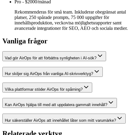
Pro
-
$2000/månad
Rekommenderas för små team. Inkluderar obegränsat antal
platser, 250 spårade prompts, 75 000 uppgifter för
innehållsproduktion, veckovisa möjlighetsrapporter samt
avancerade integrationer för SEO, AEO och sociala medier.
Vanliga frågor
Vad gör AirOps för att förbättra synligheten i AI-sök?
Hur skiljer sig AirOps från vanliga AI-skrivverktyg?
Vilka plattformar stöder AirOps för spårning?
Kan AirOps hjälpa till med att uppdatera gammalt innehåll?
Hur säkerställer AirOps att innehållet låter som mitt varumärke?
Relaterade verktyg