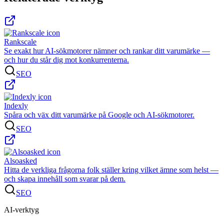
Rankscale
Se exakt hur AI-sökmotorer nämner och rankar ditt varumärke —
och hur du står dig mot konkurrenterna.
SEO
Indexly
Spåra och väx ditt varumärke på Google och AI-sökmotorer.
SEO
Alsoasked
Hitta de verkliga frågorna folk ställer kring vilket ämne som helst —
och skapa innehåll som svarar på dem.
SEO
AI-verktyg