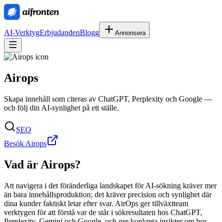
AI-Verktyg
Erbjudanden
Blogg
Annonsera
Airops
Skapa innehåll som citeras av ChatGPT, Perplexity och Google —
och följ din AI-synlighet på ett ställe.
SEO
Besök Airops
Vad är
Airops
?
Att navigera i det föränderliga landskapet för AI-sökning kräver mer
än bara innehållsproduktion; det kräver precision och synlighet där
dina kunder faktiskt letar efter svar. AirOps ger tillväxtteam
verktygen för att förstå var de står i sökresultaten hos ChatGPT,
Perplexity, Gemini och Google, och ger konkreta insikter om hur