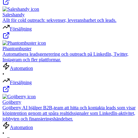
Saleshandy
Allt för cold outreach: sekvenser, leveransbarhet och leads.
Försäljning
Phantombuster
Automatisera leadsgenerering och outreach på LinkedIn, Twitter,
Instagram och fler plattformar.
Automation
•
Försäljning
Gojiberry
Gojiberry AI hjälper B2B-team att hitta och kontakta leads som visar
köpintention genom att spåra realtidssignaler som LinkedIn-aktivitet,
jobbyten och finansieringshändelser.
Automation
•