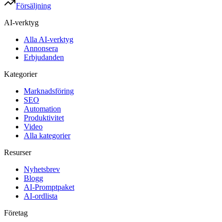
Försäljning
AI-verktyg
Alla AI-verktyg
Annonsera
Erbjudanden
Kategorier
Marknadsföring
SEO
Automation
Produktivitet
Video
Alla kategorier
Resurser
Nyhetsbrev
Blogg
AI-Promptpaket
AI-ordlista
Företag