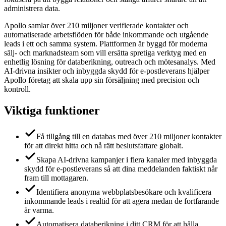
administrera data.
Apollo samlar över 210 miljoner verifierade kontakter och
automatiserade arbetsflöden för både inkommande och utgående
leads i ett och samma system. Plattformen är byggd för moderna
sälj- och marknadsteam som vill ersätta spretiga verktyg med en
enhetlig lösning för databerikning, outreach och mötesanalys. Med
AI-drivna insikter och inbyggda skydd för e-postleverans hjälper
Apollo företag att skala upp sin försäljning med precision och
kontroll.
Viktiga funktioner
Få tillgång till en databas med över 210 miljoner kontakter
för att direkt hitta och nå rätt beslutsfattare globalt.
Skapa AI-drivna kampanjer i flera kanaler med inbyggda
skydd för e-postleverans så att dina meddelanden faktiskt når
fram till mottagaren.
Identifiera anonyma webbplatsbesökare och kvalificera
inkommande leads i realtid för att agera medan de fortfarande
är varma.
Automatisera databerikning i ditt CRM för att hålla