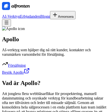
AI-Verktyg
Erbjudanden
Blogg
Annonsera
Apollo
AI-verktyg som hjälper dig nå rätt kunder, kontakter och
varumärken varsomhelst för försäljning.
Försäljning
Besök Apollo
Vad är
Apollo
?
Att jonglera flera webbläsarflikar för prospektering, manuell
datainmatning och osynkade verktyg för kundbearbetning saktar
ofta ner tillväxten och leder till missade säljmål. Genom att
konsolidera hela säljprocessen i en enda plattform kan team istället
fokusera på att bygga relationer och stänga affärer snarare än att