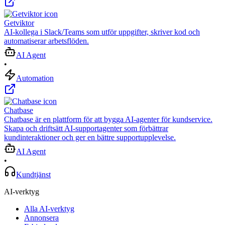
Getviktor
AI‑kollega i Slack/Teams som utför uppgifter, skriver kod och
automatiserar arbetsflöden.
AI Agent
•
Automation
Chatbase
Chatbase är en plattform för att bygga AI-agenter för kundservice.
Skapa och driftsätt AI-supportagenter som förbättrar
kundinteraktioner och ger en bättre supportupplevelse.
AI Agent
•
Kundtjänst
AI-verktyg
Alla AI-verktyg
Annonsera