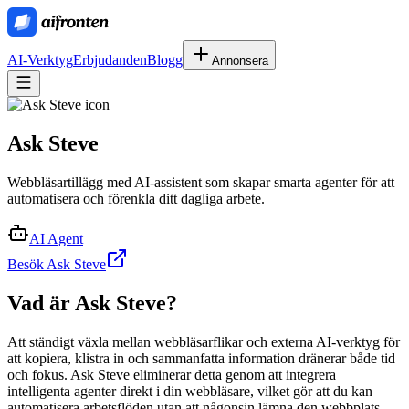
AI-Verktyg
Erbjudanden
Blogg
Annonsera
Ask Steve
Webbläsartillägg med AI-assistent som skapar smarta agenter för att
automatisera och förenkla ditt dagliga arbete.
AI Agent
Besök Ask Steve
Vad är
Ask Steve
?
Att ständigt växla mellan webbläsarflikar och externa AI-verktyg för
att kopiera, klistra in och sammanfatta information dränerar både tid
och fokus. Ask Steve eliminerar detta genom att integrera
intelligenta agenter direkt i din webbläsare, vilket gör att du kan
automatisera arbetsflöden utan att någonsin lämna den webbplats