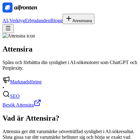
AI-Verktyg
Erbjudanden
Blogg
Annonsera
Attensira
Spåra och förbättra din synlighet i AI-sökmotorer som ChatGPT och
Perplexity.
Marknadsföring
•
SEO
Besök Attensira
Vad är
Attensira
?
Attensira ger ditt varumärke oöverträffad synlighet i AI-sökresultat.
Sluta gissa var ditt varumärke befinner sig och börja se exakt vad