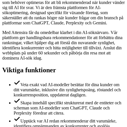
som behöver optimeras för att bli rekommenderad när kunder vänder
sig till AI för svar. Vi är den främsta plattformen för AI-
sökoptimering, designad specifikt för växande företag, som
säkerställer att du rankas högre när kunder frågar om din bransch på
plattformar som ChatGPT, Claude, Perplexity och Gemini.
Med Attensira får du omedelbar klarhet i din AI-söknärvaro. Vår
plattform ger handlingsbara rekommendationer för att förbättra dina
rankningar, vilket hjälper dig att förstå din nuvarande synlighet,
identifiera konkurrenter och hitta möjligheter till tillväxt. Anslut din
webbplats på under 60 sekunder och påbörja din resa mot att
dominera AI-sök idag.
Viktiga funktioner
Veta exakt vad AI-modeller berättar för dina kunder om
ditt varumärke, inklusive din synlighetspoäng, röstandel och
konkurrensposition, uppdaterat dagligen.
Skapa innehåll specifikt strukturerat med de entiteter och
scheman som AI-modeller som ChatGPT, Claude och
Perplexity föredrar att citera.
Upptäck var AI redan rekommenderar ditt varumärke,
identifiera omnämnanden av konkurrenter och avslöja