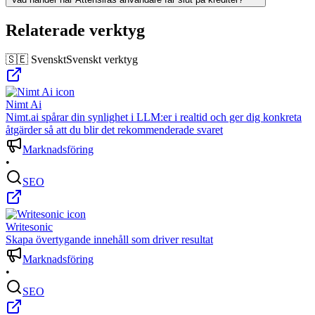
Relaterade verktyg
🇸🇪 Svenskt
Svenskt verktyg
Nimt Ai
Nimt.ai spårar din synlighet i LLM:er i realtid och ger dig konkreta
åtgärder så att du blir det rekommenderade svaret
Marknadsföring
•
SEO
Writesonic
Skapa övertygande innehåll som driver resultat
Marknadsföring
•
SEO