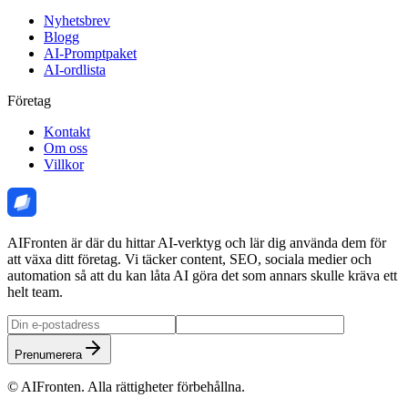
Nyhetsbrev
Blogg
AI-Promptpaket
AI-ordlista
Företag
Kontakt
Om oss
Villkor
AIFronten är där du hittar AI-verktyg och lär dig använda dem för
att växa ditt företag. Vi täcker content, SEO, sociala medier och
automation så att du kan låta AI göra det som annars skulle kräva ett
helt team.
Prenumerera
©
AIFronten
. Alla rättigheter förbehållna.