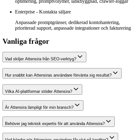
optimering, promptvolymer, länkbyggnad, crawler-loggar
Enterprise
-
Kontakta säljare
Anpassade promptgränser, dedikerad kontohantering,
prioriterad support, anpassade integrationer och fakturering
Vanliga frågor
Vad skiljer Attensira från SEO-verktyg?
Hur snabbt kan Attensiras användare förvänta sig resultat?
Vilka AI-plattformar stöder Attensira?
Är Attensira lämpligt för min bransch?
Behöver jag teknisk expertis för att använda Attensira?
Vad händer när Attensiras användare får slut på krediter?