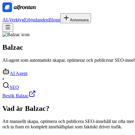
AI-Verktyg
Erbjudanden
Blogg
Annonsera
Balzac
AI-agent som automatiskt skapar, optimerar och publicerar SEO-innehåll 
AI Agent
•
SEO
Besök Balzac
Vad är
Balzac
?
Att manuellt skapa, optimera och publicera SEO-innehåll tar ofta mer 
och ta fram en komplett innehållsplan som faktiskt driver trafik.