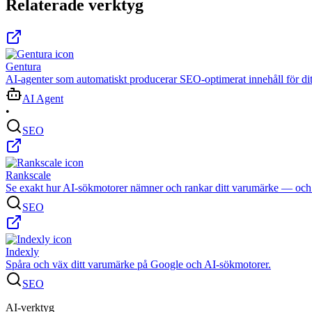
Relaterade verktyg
Gentura
AI-agenter som automatiskt producerar SEO-optimerat innehåll för di
AI Agent
•
SEO
Rankscale
Se exakt hur AI-sökmotorer nämner och rankar ditt varumärke — och 
SEO
Indexly
Spåra och väx ditt varumärke på Google och AI-sökmotorer.
SEO
AI-verktyg