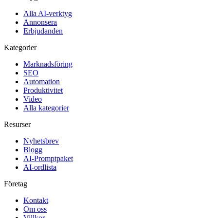
Alla AI-verktyg
Annonsera
Erbjudanden
Kategorier
Marknadsföring
SEO
Automation
Produktivitet
Video
Alla kategorier
Resurser
Nyhetsbrev
Blogg
AI-Promptpaket
AI-ordlista
Företag
Kontakt
Om oss
Villkor