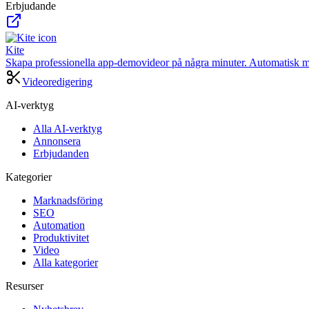
Erbjudande
Kite
Skapa professionella app-demovideor på några minuter. Automatisk m
Videoredigering
AI-verktyg
Alla AI-verktyg
Annonsera
Erbjudanden
Kategorier
Marknadsföring
SEO
Automation
Produktivitet
Video
Alla kategorier
Resurser