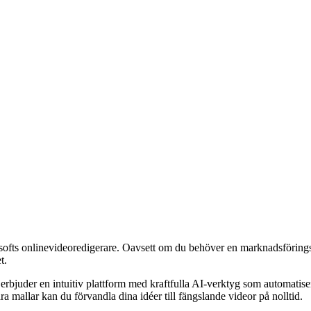
fts onlinevideoredigerare. Oavsett om du behöver en marknadsföringsvi
t.
et erbjuder en intuitiv plattform med kraftfulla AI-verktyg som automati
bara mallar kan du förvandla dina idéer till fängslande videor på nolltid.