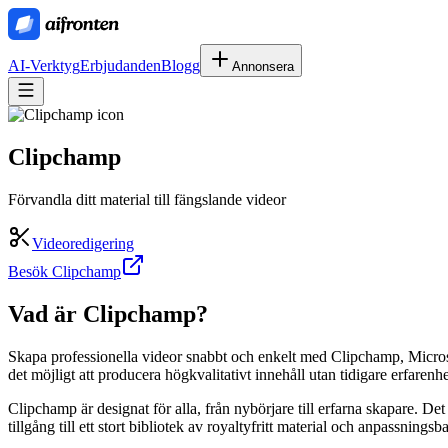
AI-Verktyg
Erbjudanden
Blogg
Annonsera
Clipchamp
Förvandla ditt material till fängslande videor
Videoredigering
Besök Clipchamp
Vad är
Clipchamp
?
Skapa professionella videor snabbt och enkelt med Clipchamp, Microso
det möjligt att producera högkvalitativt innehåll utan tidigare erfarenhe
Clipchamp är designat för alla, från nybörjare till erfarna skapare. D
tillgång till ett stort bibliotek av royaltyfritt material och anpassnings