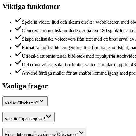
Viktiga funktioner
Spela in video, ljud och skärm direkt i webbläsaren med ob
Generera automatiskt undertexter på över 80 språk för att 
Skapa realistiska voiceovers från text med ett brett urval av
Förbättra ljudkvaliteten genom att ta bort bakgrundsljud, p
Utforska ett omfattande bibliotek med royaltyfria stockvideor
Dela dina videor säkert och utan vattenstämplar i upp till 
Använd färdiga mallar för att snabbt komma igång med profe
Vanliga frågor
Vad är Clipchamp?
Vem är Clipchamp för?
Finns det en gratisversion av Clipchamp?