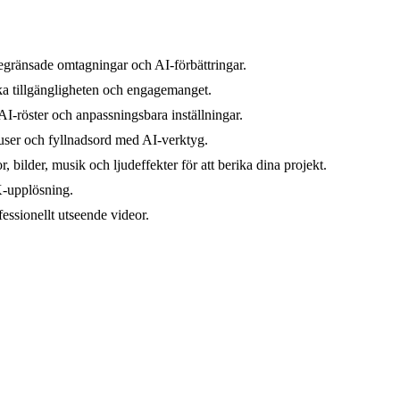
egränsade omtagningar och AI-förbättringar.
öka tillgängligheten och engagemanget.
 AI-röster och anpassningsbara inställningar.
auser och fyllnadsord med AI-verktyg.
, bilder, musik och ljudeffekter för att berika dina projekt.
4K-upplösning.
ssionellt utseende videor.