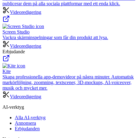
publicerar dem på alla sociala plattformar med ett enda klick.
Videoredigering
Screen Studio
Vackra skärminspelningar som får din produkt att lysa.
Videoredigering
Erbjudande
Kite
Skapa professionella app-demovideor på några minuter. Automatisk
markörföljning, zoomning, textscener, 3D-mockups, AI-voiceover,
musik och mycket mer.
Videoredigering
AI-verktyg
Alla AI-verktyg
Annonsera
Erbjudanden