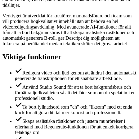
tidslinjer.
Verktyget är utvecklat för kreatörer, marknadsförare och team som
vill producera högkvalitativt innehåll utan att behöva en hel
videoredigeringsavdelning. Med avancerade AI-funktioner för allt
från att ta bort bakgrundsbrus till att skapa realistiska röstkloner och
automatiskt generera B-roll, ger Descript dig möjligheten att
fokusera på berättandet medan tekniken sköter det grova arbetet.
Viktiga funktioner
Redigera video och ljud genom att ändra i den automatiskt
genererade transkriptionen för ett snabbare arbetsflöde.
Använd Studio Sound för att ta bort bakgrundsbrus och
förbättra ljudkvaliteten så att det låter som om du spelat in i en
professionell studio.
Ta bort fyllnadsord som "eh" och "liksom" med ett enda
klick för att göra ditt tal mer koncist och professionellt.
Skapa realistiska röstkloner och justera munrörelser i
efterhand med Regenerate-funktionen för att enkelt korrigera
felaktiga ord.