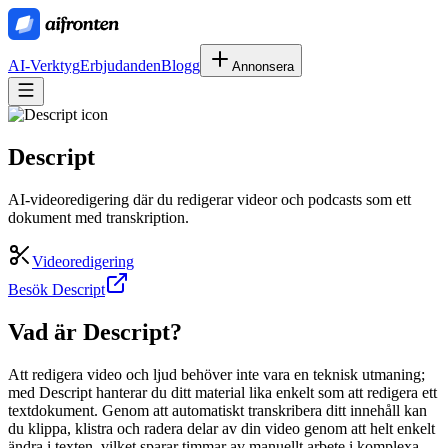
AI-Verktyg
Erbjudanden
Blogg
Annonsera
Descript
AI-videoredigering där du redigerar videor och podcasts som ett
dokument med transkription.
Videoredigering
Besök Descript
Vad är
Descript
?
Att redigera video och ljud behöver inte vara en teknisk utmaning;
med Descript hanterar du ditt material lika enkelt som att redigera ett
textdokument. Genom att automatiskt transkribera ditt innehåll kan
du klippa, klistra och radera delar av din video genom att helt enkelt
ändra i texten, vilket sparar timmar av manuellt arbete i komplexa