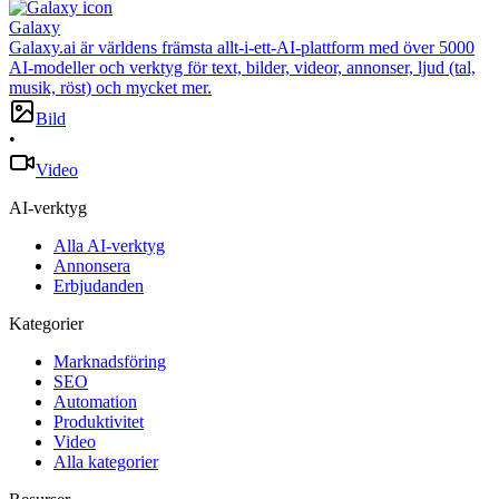
Galaxy
Galaxy.ai är världens främsta allt-i-ett-AI-plattform med över 5000
AI-modeller och verktyg för text, bilder, videor, annonser, ljud (tal,
musik, röst) och mycket mer.
Bild
•
Video
AI-verktyg
Alla AI-verktyg
Annonsera
Erbjudanden
Kategorier
Marknadsföring
SEO
Automation
Produktivitet
Video
Alla kategorier