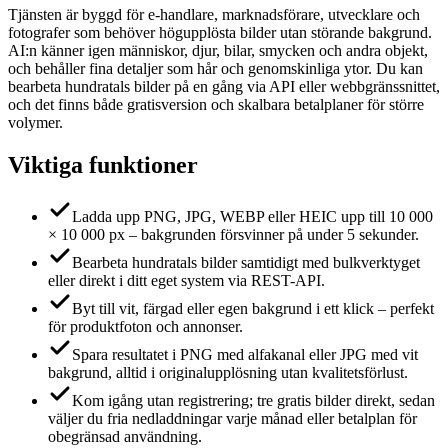
Tjänsten är byggd för e-handlare, marknadsförare, utvecklare och
fotografer som behöver högupplösta bilder utan störande bakgrund.
AI:n känner igen människor, djur, bilar, smycken och andra objekt,
och behåller fina detaljer som hår och genomskinliga ytor. Du kan
bearbeta hundratals bilder på en gång via API eller webbgränssnittet,
och det finns både gratisversion och skalbara betalplaner för större
volymer.
Viktiga funktioner
Ladda upp PNG, JPG, WEBP eller HEIC upp till 10 000
× 10 000 px – bakgrunden försvinner på under 5 sekunder.
Bearbeta hundratals bilder samtidigt med bulkverktyget
eller direkt i ditt eget system via REST-API.
Byt till vit, färgad eller egen bakgrund i ett klick – perfekt
för produktfoton och annonser.
Spara resultatet i PNG med alfakanal eller JPG med vit
bakgrund, alltid i originalupplösning utan kvalitetsförlust.
Kom igång utan registrering; tre gratis bilder direkt, sedan
väljer du fria nedladdningar varje månad eller betalplan för
obegränsad användning.