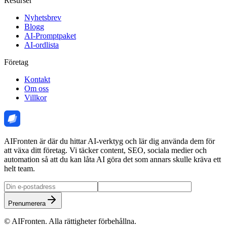
Resurser
Nyhetsbrev
Blogg
AI-Promptpaket
AI-ordlista
Företag
Kontakt
Om oss
Villkor
AIFronten är där du hittar AI-verktyg och lär dig använda dem för
att växa ditt företag. Vi täcker content, SEO, sociala medier och
automation så att du kan låta AI göra det som annars skulle kräva ett
helt team.
Prenumerera
©
AIFronten
. Alla rättigheter förbehållna.