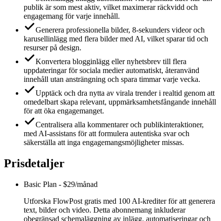
publik är som mest aktiv, vilket maximerar räckvidd och
engagemang för varje innehåll.
Generera professionella bilder, 8-sekunders videor och
karusellinlägg med flera bilder med AI, vilket sparar tid och
resurser på design.
Konvertera blogginlägg eller nyhetsbrev till flera
uppdateringar för sociala medier automatiskt, återanvänd
innehåll utan ansträngning och spara timmar varje vecka.
Upptäck och dra nytta av virala trender i realtid genom att
omedelbart skapa relevant, uppmärksamhetsfångande innehåll
för att öka engagemanget.
Centralisera alla kommentarer och publikinteraktioner,
med AI-assistans för att formulera autentiska svar och
säkerställa att inga engagemangsmöjligheter missas.
Prisdetaljer
Basic Plan
-
$29/månad
Utforska FlowPost gratis med 100 AI-krediter för att generera
text, bilder och video. Detta abonnemang inkluderar
obegränsad schemaläggning av inlägg, automatiseringar och