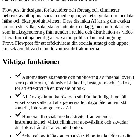
Flowpost är designat för kreatörer och företag och eliminerar
behovet av att öppna sociala medieappar, vilket skyddar din mentala
hälsa och ökar produktiviteten. Dess distinkta AI lär sig din exakta
ton och stil, vilket säkerställer autentiska inlägg, medan funktioner
som intäktsgenerering från trender i realtid och distribution av video
i flera format hjälper dig att växa din publik utan ansträngning.
Prova Flowpost för att effektivisera din sociala strategi och uppnå
konsekvent tillväxt utan de vanliga distraktionerna.
Viktiga funktioner
Automatisera skapande och publicering av innehåll över 8
stora plattformar, inklusive LinkedIn, Instagram och TikTok,
för att effektivt nå en bredare publik.
AI lär sig din unika röst och stil från befintligt innehåll,
vilket säkerställer att alla genererade inlägg låter autentiskt
som du, inte som generisk AI.
Hantera all sociala medieaktivitet från en enda
instrumentpanel, vilket eliminerar app-växling och skyddar
ditt fokus från distraherande flöden.
Schemalägg inlägg automatiskt vid optimala tider när din