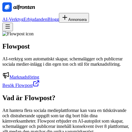
AI-Verktyg
Erbjudanden
Blogg
Annonsera
Flowpost
AI-verktyg som automatiskt skapar, schemalägger och publicerar
sociala medier-inlägg i din egen ton och stil för marknadsföring.
Marknadsföring
Besök Flowpost
Vad är
Flowpost
?
Att hantera flera sociala medieplattformar kan vara en tidskrävande
och distraherande uppgift som tar dig bort från dina
kärnverksamheter. Flowpost erbjuder en AI-autopilot som skapar,
schemalägger och publicerar innehåll konsekvent över 8 plattformar,
allt medan den matchar din unika varumärkesröst.