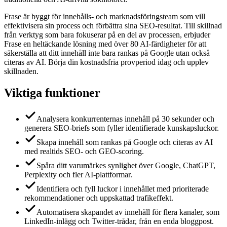
Frase är byggt för innehålls- och marknadsföringsteam som vill
effektivisera sin process och förbättra sina SEO-resultat. Till skillnad
från verktyg som bara fokuserar på en del av processen, erbjuder
Frase en heltäckande lösning med över 80 AI-färdigheter för att
säkerställa att ditt innehåll inte bara rankas på Google utan också
citeras av AI. Börja din kostnadsfria provperiod idag och upplev
skillnaden.
Viktiga funktioner
Analysera konkurrenternas innehåll på 30 sekunder och
generera SEO-briefs som fyller identifierade kunskapsluckor.
Skapa innehåll som rankas på Google och citeras av AI
med realtids SEO- och GEO-scoring.
Spåra ditt varumärkes synlighet över Google, ChatGPT,
Perplexity och fler AI-plattformar.
Identifiera och fyll luckor i innehållet med prioriterade
rekommendationer och uppskattad trafikeffekt.
Automatisera skapandet av innehåll för flera kanaler, som
LinkedIn-inlägg och Twitter-trådar, från en enda bloggpost.