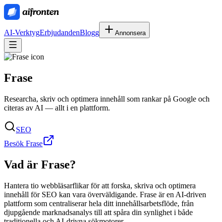
AI-Verktyg
Erbjudanden
Blogg
Annonsera
Frase
Researcha, skriv och optimera innehåll som rankar på Google och
citeras av AI — allt i en plattform.
SEO
Besök Frase
Vad är
Frase
?
Hantera tio webbläsarflikar för att forska, skriva och optimera
innehåll för SEO kan vara överväldigande. Frase är en AI-driven
plattform som centraliserar hela ditt innehållsarbetsflöde, från
djupgående marknadsanalys till att spåra din synlighet i både
traditionella och AI-drivna sökmotorer.