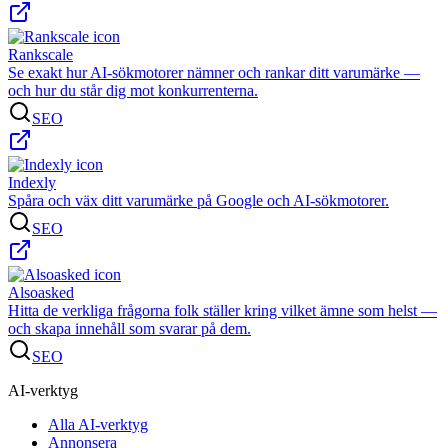
Rankscale
Se exakt hur AI-sökmotorer nämner och rankar ditt varumärke —
och hur du står dig mot konkurrenterna.
SEO
Indexly
Spåra och väx ditt varumärke på Google och AI-sökmotorer.
SEO
Alsoasked
Hitta de verkliga frågorna folk ställer kring vilket ämne som helst —
och skapa innehåll som svarar på dem.
SEO
AI-verktyg
Alla AI-verktyg
Annonsera