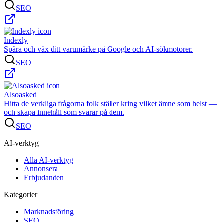
SEO
Indexly
Spåra och väx ditt varumärke på Google och AI-sökmotorer.
SEO
Alsoasked
Hitta de verkliga frågorna folk ställer kring vilket ämne som helst —
och skapa innehåll som svarar på dem.
SEO
AI-verktyg
Alla AI-verktyg
Annonsera
Erbjudanden
Kategorier
Marknadsföring
SEO