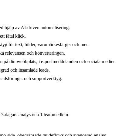
d hjälp av AI-driven automatisering.
t fåtal klick.
tyg för text, bilder, varumärkesfärger och mer.
 öka relevansen och konverteringen.
em på din webbplats, i e-postmeddelanden och sociala medier.
ndegrad och insamlade leads.
knadsförings- och supportverktyg.
, 7-dagars analys och 1 teammedlem.
mo-sida, obegränsade guideflows och avancerad analys.