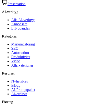
Presentation
AI-verktyg
Alla AI-verktyg
Annonsera
Erbjudanden
Kategorier
Marknadsföring
SEO
Automation
Produktivitet
Video
Alla kategorier
Resurser
Nyhetsbrev
Blogg
AI-Promptpaket
AI-ordlista
Företag