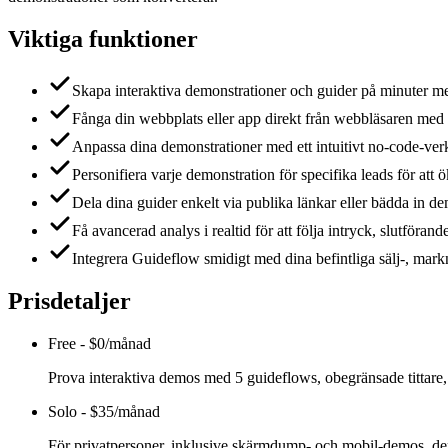
Viktiga funktioner
Skapa interaktiva demonstrationer och guider på minuter me
Fånga din webbplats eller app direkt från webbläsaren med et
Anpassa dina demonstrationer med ett intuitivt no-code-verk
Personifiera varje demonstration för specifika leads för att
Dela dina guider enkelt via publika länkar eller bädda in d
Få avancerad analys i realtid för att följa intryck, slutföra
Integrera Guideflow smidigt med dina befintliga sälj-, mar
Prisdetaljer
Free
-
$0/månad
Prova interaktiva demos med 5 guideflows, obegränsade tittare
Solo
-
$35/månad
För privatpersoner, inklusive skärmdump- och mobil-demos, de