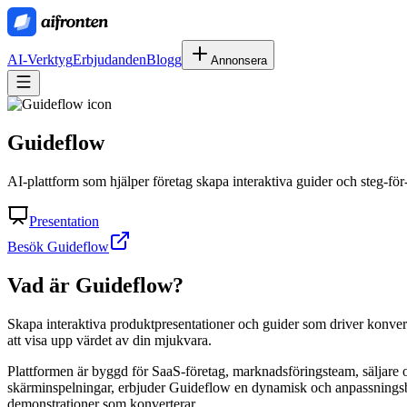
AI-Verktyg
Erbjudanden
Blogg
Annonsera
Guideflow
AI-plattform som hjälper företag skapa interaktiva guider och steg-för-s
Presentation
Besök Guideflow
Vad är
Guideflow
?
Skapa interaktiva produktpresentationer och guider som driver konverte
att visa upp värdet av din mjukvara.
Plattformen är byggd för SaaS-företag, marknadsföringsteam, säljare oc
skärminspelningar, erbjuder Guideflow en dynamisk och anpassningsbar 
demonstrationer som konverterar.