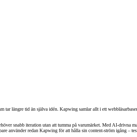
ram tar längre tid än själva idén. Kapwing samlar allt i ett webbläsarba
ver snabb iteration utan att tumma på varumärket. Med AI-drivna mallar
apare använder redan Kapwing för att hålla sin content-ström igång – test