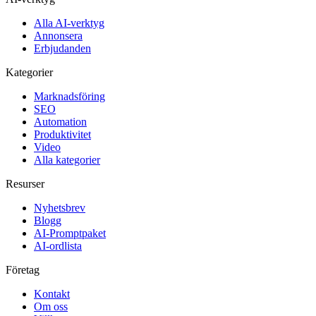
Alla AI-verktyg
Annonsera
Erbjudanden
Kategorier
Marknadsföring
SEO
Automation
Produktivitet
Video
Alla kategorier
Resurser
Nyhetsbrev
Blogg
AI-Promptpaket
AI-ordlista
Företag
Kontakt
Om oss