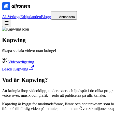
AI-Verktyg
Erbjudanden
Blogg
Annonsera
Kapwing
Skapa sociala videor utan krångel
Videoredigering
Besök Kapwing
Vad är
Kapwing
?
Att krångla ihop videoklipp, undertexter och ljudspår i tio olika prog
voice-over, musik och grafik – redo att publiceras på alla kanaler.
Kapwing är byggt för marknadsförare, lärare och content-team som behö
från idé till färdig video på minuter, inte timmar. Över 30 miljoner sk