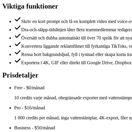
Viktiga funktioner
Skriv en kort prompt och få en komplett video med voice-ov
Dra-och-släpp-tidslinjen låter flera teammedlemmar rediger
Översätt och dubba automatiskt till över 70 språk för att ny
Konvertera liggande reklamfilmer till fyrkantiga TikToks, ve
Rensa bort bakgrundsljud, fyll i tystnad eller skapa korta tra
Exportera i 4K, GIF eller direkt till Google Drive, Dropbox 
Prisdetaljer
Free
-
$0/månad
10 credits varje månad, obegränsade exporter med vattenstämpel,
Pro
-
$16/månad
1 000 credits per månad, inga vattenstämplar, 4K-export, filer u
Business
-
$50/månad