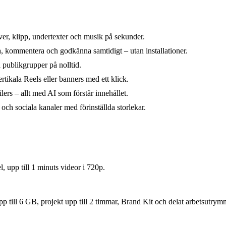
er, klipp, undertexter och musik på sekunder.
a, kommentera och godkänna samtidigt – utan installationer.
a publikgrupper på nolltid.
rtikala Reels eller banners med ett klick.
ilers – allt med AI som förstår innehållet.
och sociala kanaler med förinställda storlekar.
 upp till 1 minuts videor i 720p.
pp till 6 GB, projekt upp till 2 timmar, Brand Kit och delat arbetsutrym