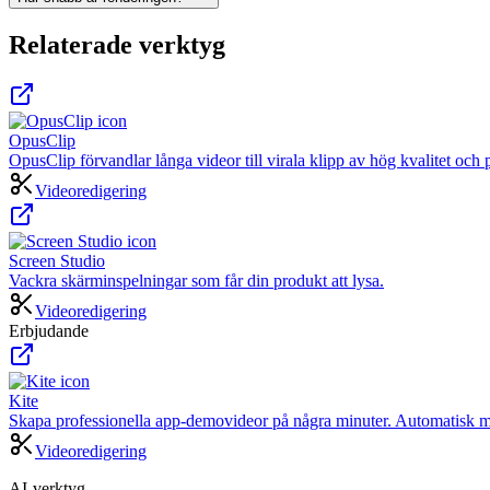
Relaterade verktyg
OpusClip
OpusClip förvandlar långa videor till virala klipp av hög kvalitet och 
Videoredigering
Screen Studio
Vackra skärminspelningar som får din produkt att lysa.
Videoredigering
Erbjudande
Kite
Skapa professionella app-demovideor på några minuter. Automatisk m
Videoredigering
AI-verktyg