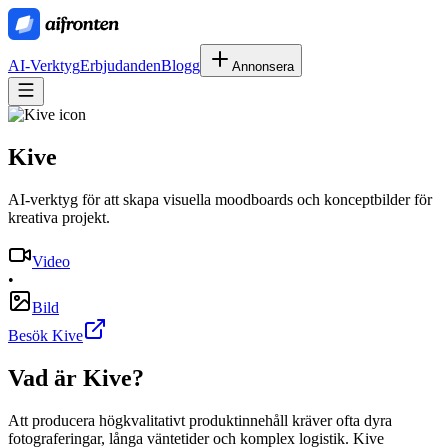
AI-Verktyg
Erbjudanden
Blogg
Annonsera
Kive
AI-verktyg för att skapa visuella moodboards och konceptbilder för
kreativa projekt.
Video
•
Bild
Besök Kive
Vad är
Kive
?
Att producera högkvalitativt produktinnehåll kräver ofta dyra
fotograferingar, långa väntetider och komplex logistik. Kive