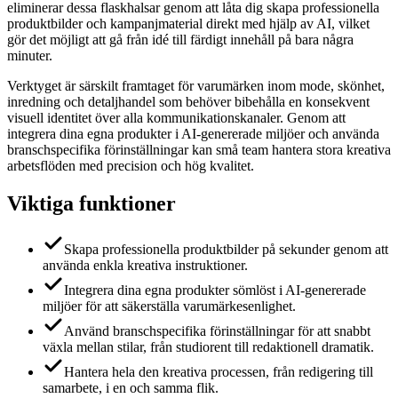
eliminerar dessa flaskhalsar genom att låta dig skapa professionella
produktbilder och kampanjmaterial direkt med hjälp av AI, vilket
gör det möjligt att gå från idé till färdigt innehåll på bara några
minuter.
Verktyget är särskilt framtaget för varumärken inom mode, skönhet,
inredning och detaljhandel som behöver bibehålla en konsekvent
visuell identitet över alla kommunikationskanaler. Genom att
integrera dina egna produkter i AI-genererade miljöer och använda
branschspecifika förinställningar kan små team hantera stora kreativa
arbetsflöden med precision och hög kvalitet.
Viktiga funktioner
Skapa professionella produktbilder på sekunder genom att
använda enkla kreativa instruktioner.
Integrera dina egna produkter sömlöst i AI-genererade
miljöer för att säkerställa varumärkesenlighet.
Använd branschspecifika förinställningar för att snabbt
växla mellan stilar, från studiorent till redaktionell dramatik.
Hantera hela den kreativa processen, från redigering till
samarbete, i en och samma flik.