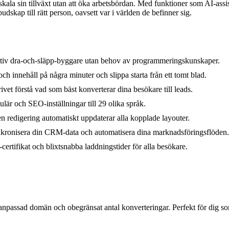
skala sin tillväxt utan att öka arbetsbördan. Med funktioner som AI-ass
budskap till rätt person, oavsett var i världen de befinner sig.
uitiv dra-och-släpp-byggare utan behov av programmeringskunskaper.
h innehåll på några minuter och slippa starta från ett tomt blad.
rivet förstå vad som bäst konverterar dina besökare till leads.
ulär och SEO-inställningar till 29 olika språk.
en redigering automatiskt uppdaterar alla kopplade layouter.
ynkronisera din CRM-data och automatisera dina marknadsföringsflöden.
rtifikat och blixtsnabba laddningstider för alla besökare.
anpassad domän och obegränsat antal konverteringar. Perfekt för dig so