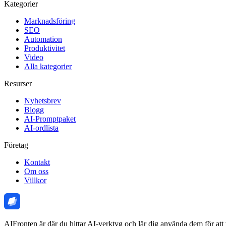
Kategorier
Marknadsföring
SEO
Automation
Produktivitet
Video
Alla kategorier
Resurser
Nyhetsbrev
Blogg
AI-Promptpaket
AI-ordlista
Företag
Kontakt
Om oss
Villkor
AIFronten är där du hittar AI-verktyg och lär dig använda dem för att 