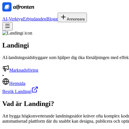
AI-Verktyg
Erbjudanden
Blogg
Annonsera
Landingi
AI-landningssidsbyggare som hjälper dig öka försäljningen med effek
Marknadsföring
•
Hemsida
Besök Landingi
Vad är
Landingi
?
Att bygga högkonverterande landningssidor kräver ofta komplex kodni
automatiserad plattform där du snabbt kan designa, publicera och opti