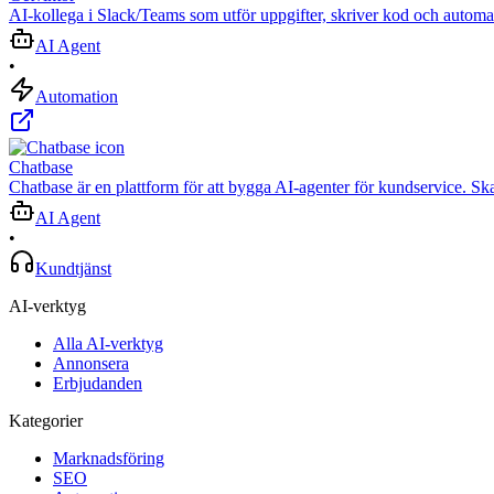
AI‑kollega i Slack/Teams som utför uppgifter, skriver kod och automat
AI Agent
•
Automation
Chatbase
Chatbase är en plattform för att bygga AI-agenter för kundservice. Ska
AI Agent
•
Kundtjänst
AI-verktyg
Alla AI-verktyg
Annonsera
Erbjudanden
Kategorier
Marknadsföring
SEO