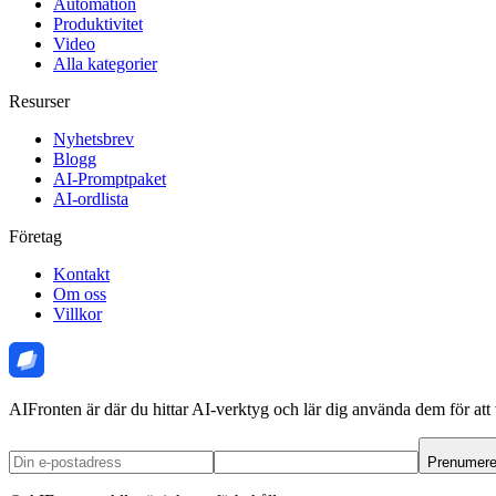
Automation
Produktivitet
Video
Alla kategorier
Resurser
Nyhetsbrev
Blogg
AI-Promptpaket
AI-ordlista
Företag
Kontakt
Om oss
Villkor
AIFronten är där du hittar AI-verktyg och lär dig använda dem för att 
Prenumere