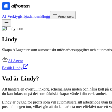
AI-Verktyg
Erbjudanden
Blogg
Annonsera
Lindy
Skapa AI-agenter som automatiskt utför arbetsuppgifter och automatis
AI Agent
Besök Lindy
Vad är
Lindy
?
Att hantera en överfull inkorg, schemalägga möten och hålla koll på ka
du kan fokusera på det som faktiskt skapar värde i din verksamhet.
Lindy är byggd för proffs som vill automatisera sitt arbetsflöde utan k
post i din egen ton, vilket gör att du kan arbeta mer effektivt oavsett v