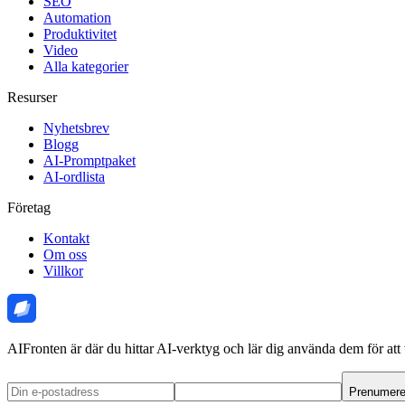
SEO
Automation
Produktivitet
Video
Alla kategorier
Resurser
Nyhetsbrev
Blogg
AI-Promptpaket
AI-ordlista
Företag
Kontakt
Om oss
Villkor
AIFronten är där du hittar AI-verktyg och lär dig använda dem för att 
Prenumere