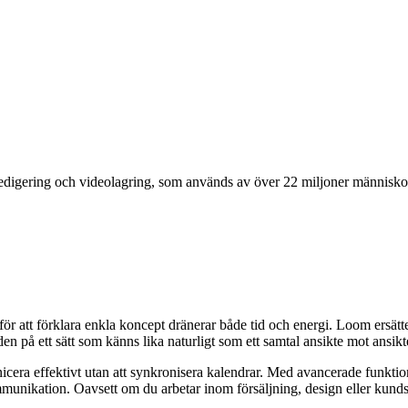
edigering och videolagring, som används av över 22 miljoner människo
ör att förklara enkla koncept dränerar både tid och energi. Loom ersät
n på ett sätt som känns lika naturligt som ett samtal ansikte mot ansikt
a effektivt utan att synkronisera kalendrar. Med avancerade funktione
munikation. Oavsett om du arbetar inom försäljning, design eller kunds