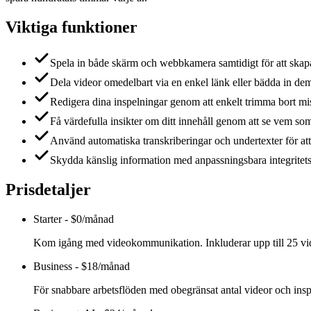
Viktiga funktioner
Spela in både skärm och webbkamera samtidigt för att skap
Dela videor omedelbart via en enkel länk eller bädda in dem 
Redigera dina inspelningar genom att enkelt trimma bort misst
Få värdefulla insikter om ditt innehåll genom att se vem som
Använd automatiska transkriberingar och undertexter för at
Skydda känslig information med anpassningsbara integritetsi
Prisdetaljer
Starter
-
$0/månad
Kom igång med videokommunikation. Inkluderar upp till 25 vide
Business
-
$18/månad
För snabbare arbetsflöden med obegränsat antal videor och insp