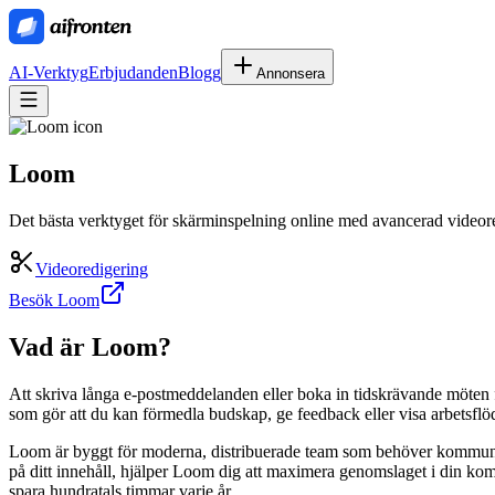
AI-Verktyg
Erbjudanden
Blogg
Annonsera
Loom
Det bästa verktyget för skärminspelning online med avancerad videor
Videoredigering
Besök Loom
Vad är
Loom
?
Att skriva långa e-postmeddelanden eller boka in tidskrävande möten f
som gör att du kan förmedla budskap, ge feedback eller visa arbetsflöde
Loom är byggt för moderna, distribuerade team som behöver kommunicer
på ditt innehåll, hjälper Loom dig att maximera genomslaget i din kom
spara hundratals timmar varje år.