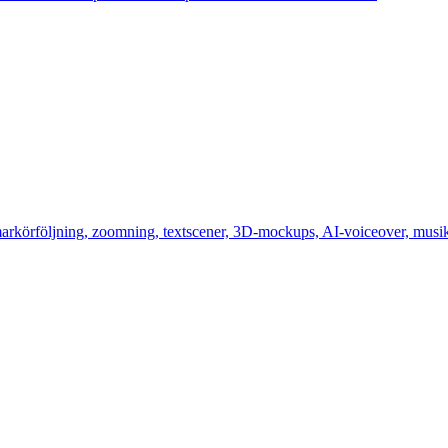
arkörföljning, zoomning, textscener, 3D-mockups, AI-voiceover, musi