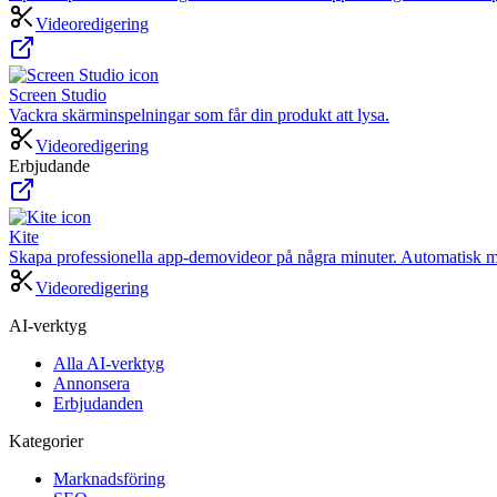
Videoredigering
Screen Studio
Vackra skärminspelningar som får din produkt att lysa.
Videoredigering
Erbjudande
Kite
Skapa professionella app-demovideor på några minuter. Automatisk m
Videoredigering
AI-verktyg
Alla AI-verktyg
Annonsera
Erbjudanden
Kategorier
Marknadsföring