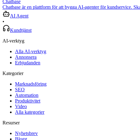
Chatbase
Chatbase är en plattform för att bygga AI-agenter för kundservice. Ska
AI Agent
•
Kundtjänst
AI-verktyg
Alla AI-verktyg
Annonsera
Erbjudanden
Kategorier
Marknadsföring
SEO
Automation
Produktivitet
Video
Alla kategorier
Resurser
Nyhetsbrev
Blogg