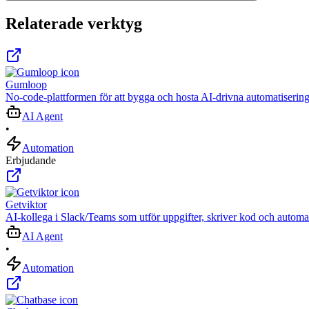
Relaterade verktyg
Gumloop
No-code-plattformen för att bygga och hosta AI-drivna automatisering
AI Agent
•
Automation
Erbjudande
Getviktor
AI‑kollega i Slack/Teams som utför uppgifter, skriver kod och automat
AI Agent
•
Automation