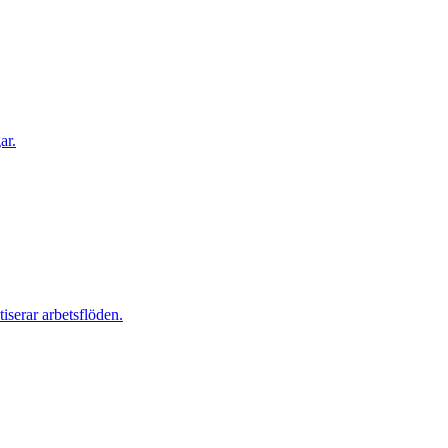
ar.
iserar arbetsflöden.