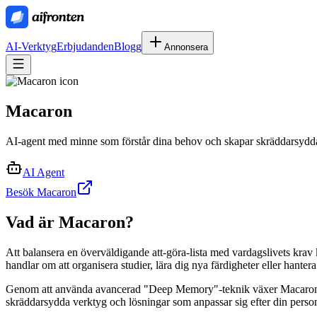
AI-Verktyg
Erbjudanden
Blogg
Annonsera
Macaron
AI-agent med minne som förstår dina behov och skapar skräddarsydda 
AI Agent
Besök Macaron
Vad är
Macaron
?
Att balansera en överväldigande att-göra-lista med vardagslivets krav 
handlar om att organisera studier, lära dig nya färdigheter eller hantera
Genom att använda avancerad "Deep Memory"-teknik växer Macaron tills
skräddarsydda verktyg och lösningar som anpassar sig efter din personl