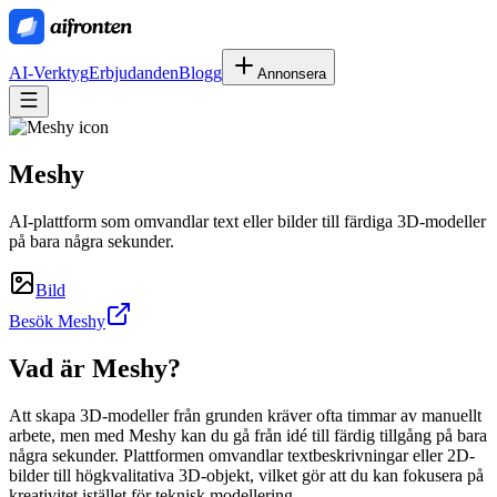
AI-Verktyg
Erbjudanden
Blogg
Annonsera
Meshy
AI-plattform som omvandlar text eller bilder till färdiga 3D-modeller
på bara några sekunder.
Bild
Besök Meshy
Vad är
Meshy
?
Att skapa 3D-modeller från grunden kräver ofta timmar av manuellt
arbete, men med Meshy kan du gå från idé till färdig tillgång på bara
några sekunder. Plattformen omvandlar textbeskrivningar eller 2D-
bilder till högkvalitativa 3D-objekt, vilket gör att du kan fokusera på
kreativitet istället för teknisk modellering.