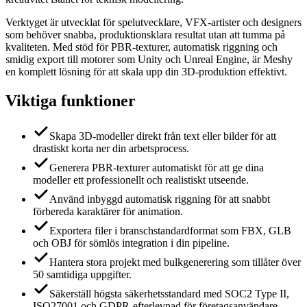
Verktyget är utvecklat för spelutvecklare, VFX-artister och designers
som behöver snabba, produktionsklara resultat utan att tumma på
kvaliteten. Med stöd för PBR-texturer, automatisk riggning och
smidig export till motorer som Unity och Unreal Engine, är Meshy
en komplett lösning för att skala upp din 3D-produktion effektivt.
Viktiga funktioner
Skapa 3D-modeller direkt från text eller bilder för att
drastiskt korta ner din arbetsprocess.
Generera PBR-texturer automatiskt för att ge dina
modeller ett professionellt och realistiskt utseende.
Använd inbyggd automatisk riggning för att snabbt
förbereda karaktärer för animation.
Exportera filer i branschstandardformat som FBX, GLB
och OBJ för sömlös integration i din pipeline.
Hantera stora projekt med bulkgenerering som tillåter över
50 samtidiga uppgifter.
Säkerställ högsta säkerhetsstandard med SOC2 Type II,
ISO27001 och GDPR-efterlevnad för företagsanvändare.