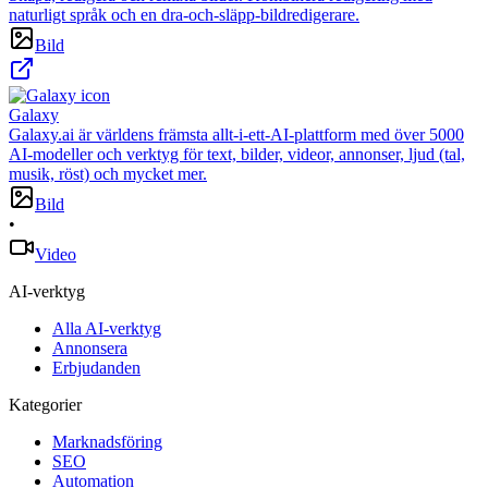
naturligt språk och en dra-och-släpp-bildredigerare.
Bild
Galaxy
Galaxy.ai är världens främsta allt-i-ett-AI-plattform med över 5000
AI-modeller och verktyg för text, bilder, videor, annonser, ljud (tal,
musik, röst) och mycket mer.
Bild
•
Video
AI-verktyg
Alla AI-verktyg
Annonsera
Erbjudanden
Kategorier
Marknadsföring
SEO
Automation