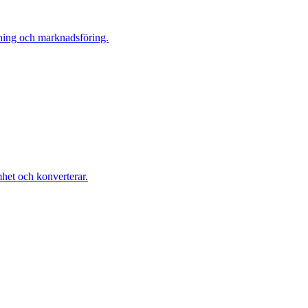
jning och marknadsföring.
et och konverterar.