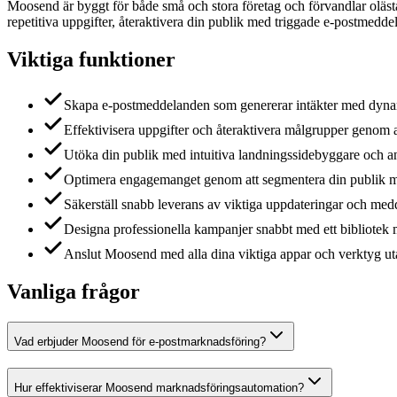
Moosend är byggt för både små och stora företag och förvandlar oläs
repetitiva uppgifter, återaktivera din publik med triggade e-postmedd
Viktiga funktioner
Skapa e-postmeddelanden som genererar intäkter med dynami
Effektivisera uppgifter och återaktivera målgrupper genom a
Utöka din publik med intuitiva landningssidebyggare och a
Optimera engagemanget genom att segmentera din publik me
Säkerställ snabb leverans av viktiga uppdateringar och me
Designa professionella kampanjer snabbt med ett bibliotek 
Anslut Moosend med alla dina viktiga appar och verktyg utan
Vanliga frågor
Vad erbjuder Moosend för e-postmarknadsföring?
Hur effektiviserar Moosend marknadsföringsautomation?