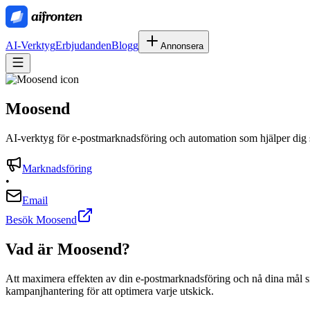
AI-Verktyg
Erbjudanden
Blogg
Annonsera
Moosend
AI-verktyg för e-postmarknadsföring och automation som hjälper dig 
Marknadsföring
•
Email
Besök Moosend
Vad är
Moosend
?
Att maximera effekten av din e-postmarknadsföring och nå dina mål sn
kampanjhantering för att optimera varje utskick.