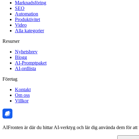
Marknadsföring
SEO
Automation
Produktivitet
Video
Alla kategorier
Resurser
Nyhetsbrev
Blogg
AI-Promptpaket
AI-ordlista
Företag
Kontakt
Om oss
Villkor
AIFronten är där du hittar AI-verktyg och lär dig använda dem för att 