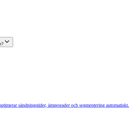
e?
timerar sändningstider, ämnesrader och segmentering automatiskt.