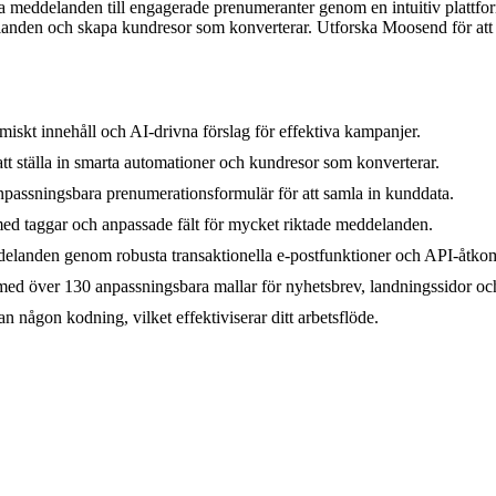
ta meddelanden till engagerade prenumeranter genom en intuitiv plattf
elanden och skapa kundresor som konverterar. Utforska Moosend för att e
skt innehåll och AI-drivna förslag för effektiva kampanjer.
tt ställa in smarta automationer och kundresor som konverterar.
npassningsbara prenumerationsformulär för att samla in kunddata.
d taggar och anpassade fält för mycket riktade meddelanden.
ddelanden genom robusta transaktionella e-postfunktioner och API-åtkom
med över 130 anpassningsbara mallar för nyhetsbrev, landningssidor oc
 någon kodning, vilket effektiviserar ditt arbetsflöde.