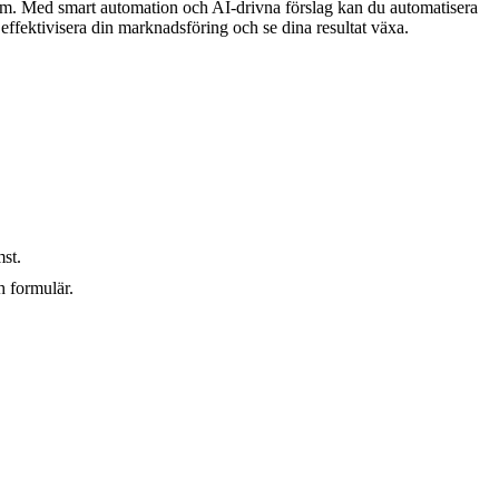
orm. Med smart automation och AI-drivna förslag kan du automatisera
ffektivisera din marknadsföring och se dina resultat växa.
st.
h formulär.