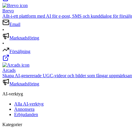
Brevo
Allt-i-ett plattform med AI för e-post, SMS och kunddialog för försäl
Email
•
Marknadsföring
•
Försäljning
Arcads
Skapa AI-genererade UGC-videor och bilder som fångar uppmärksamh
Marknadsföring
AI-verktyg
Alla AI-verktyg
Annonsera
Erbjudanden
Kategorier