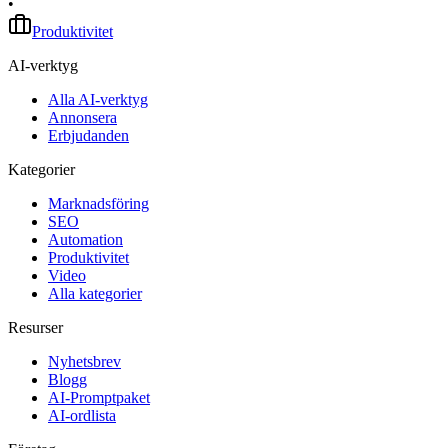
•
Produktivitet
AI-verktyg
Alla AI-verktyg
Annonsera
Erbjudanden
Kategorier
Marknadsföring
SEO
Automation
Produktivitet
Video
Alla kategorier
Resurser
Nyhetsbrev
Blogg
AI-Promptpaket
AI-ordlista