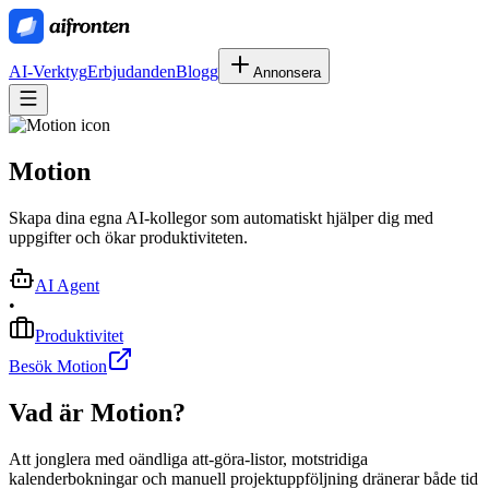
AI-Verktyg
Erbjudanden
Blogg
Annonsera
Motion
Skapa dina egna AI-kollegor som automatiskt hjälper dig med
uppgifter och ökar produktiviteten.
AI Agent
•
Produktivitet
Besök Motion
Vad är
Motion
?
Att jonglera med oändliga att-göra-listor, motstridiga
kalenderbokningar och manuell projektuppföljning dränerar både tid