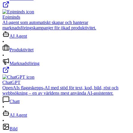
Epiminds
AI-agent som automatiskt skapar och hanterar
marknadsföringskampanjer för ökad produktivitet.
AI Agent
•
Produktivitet
•
Marknadsföring
ChatGPT
OpenAIs flaggskepps-AI med stöd för text, kod, bild, röst och
webbsökning – en av världens mest använda AI-assistenter.
Chatt
•
AI Agent
•
Bild