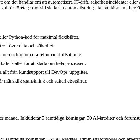
tt om det handlar om att automatisera IT-drift, säkerhetsincidenter eller
art val för företag som vill skala sin automatisering utan att låsas in i beg
ler Python-kod för maximal flexibilitet.
troll över data och säkerhet.
tanda och minimera fel innan driftsättning.
löde istället för att starta om hela processen.
a allt från kundsupport till DevOps-uppgifter.
r mänsklig granskning och säkerhetsspärrar.
er månad. Inkluderar 5 samtidiga körningar, 50 AI-krediter och forums
0 samtidiga körningar, 150 AI-krediter, administratörsroller och arbetsf