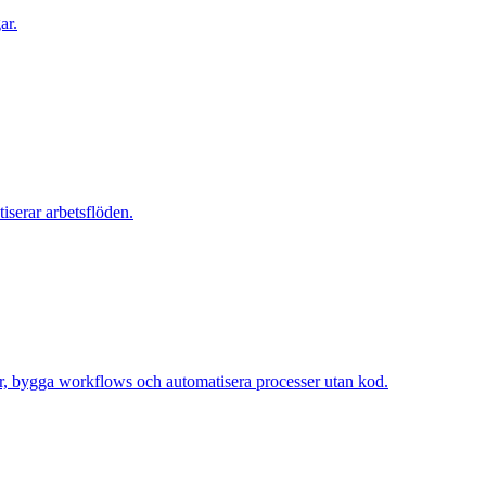
ar.
iserar arbetsflöden.
ar, bygga workflows och automatisera processer utan kod.