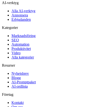
AI-verktyg
Alla AI-verktyg
Annonsera
Erbjudanden
Kategorier
Marknadsföring
SEO
Automation
Produktivitet
Video
Alla kategorier
Resurser
Nyhetsbrev
Blogg
AI-Promptpaket
AI-ordlista
Företag
Kontakt
Om oss