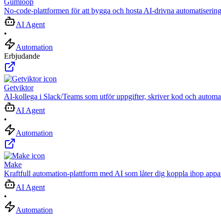
Gumloop
No-code-plattformen för att bygga och hosta AI-drivna automatisering
AI Agent
•
Automation
Erbjudande
Getviktor
AI‑kollega i Slack/Teams som utför uppgifter, skriver kod och automat
AI Agent
•
Automation
Make
Kraftfull automation-plattform med AI som låter dig koppla ihop app
AI Agent
•
Automation