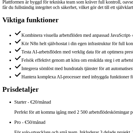
Plattformen är byggd för tekniska team som kräver full kontroll, oavse
får du fullständig integritet och säkerhet, vilket gör det till ett självkl
Viktiga funktioner
Kombinera visuella arbetsflöden med anpassad JavaScript- el
Kör N8n helt självhostat i din egen infrastruktur för full kon
Testa AI-arbetsflöden med verklig data för att optimera pres
Felsök effektivt genom att köra om enskilda steg i ett arbetsf
Integrera sömlöst med hundratals tjänster för att automatiser
Hantera komplexa AI-processer med inbyggda funktioner fö
Prisdetaljer
Starter
-
€20/månad
Perfekt för att komma igång med 2 500 arbetsflödeskörningar p
Pro
-
€50/månad
För solo-utvecklare och små team. Inkluderar 3 delade projekt, 2