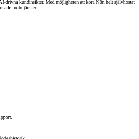
 AI-drivna kundinsikter. Med möjligheten att köra N8n helt självhostat
ränsade molntjänster.
upport.
lödeshistorik.