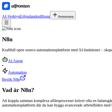
AI-Verktyg
Erbjudanden
Blogg
Annonsera
N8n
Kraftfull open source-automationsplattform med AI-funktioner – skapad 
AI Agent
•
Automation
Besök N8n
Vad är
N8n
?
Att koppla samman komplexa affärsprocesser kräver ofta en balansgån
automationsplattform där du kan bygga avancerade arbetsflöden med båd