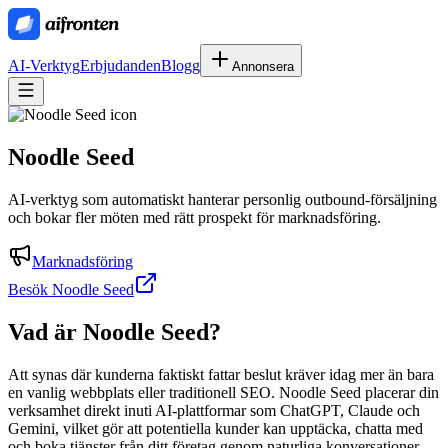
AI-Verktyg
Erbjudanden
Blogg
Annonsera
Noodle Seed
AI-verktyg som automatiskt hanterar personlig outbound-försäljning
och bokar fler möten med rätt prospekt för marknadsföring.
Marknadsföring
Besök Noodle Seed
Vad är
Noodle Seed
?
Att synas där kunderna faktiskt fattar beslut kräver idag mer än bara
en vanlig webbplats eller traditionell SEO. Noodle Seed placerar din
verksamhet direkt inuti AI-plattformar som ChatGPT, Claude och
Gemini, vilket gör att potentiella kunder kan upptäcka, chatta med
och boka tjänster från ditt företag genom naturliga konversationer.