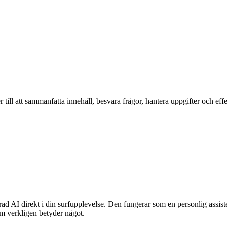
till att sammanfatta innehåll, besvara frågor, hantera uppgifter och eff
d AI direkt i din surfupplevelse. Den fungerar som en personlig assiste
som verkligen betyder något.