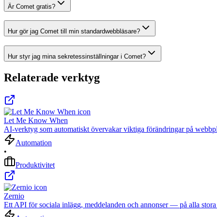
Är Comet gratis?
Hur gör jag Comet till min standardwebbläsare?
Hur styr jag mina sekretessinställningar i Comet?
Relaterade verktyg
Let Me Know When
AI-verktyg som automatiskt övervakar viktiga förändringar på webbpla
Automation
•
Produktivitet
Zernio
Ett API för sociala inlägg, meddelanden och annonser — på alla stora 