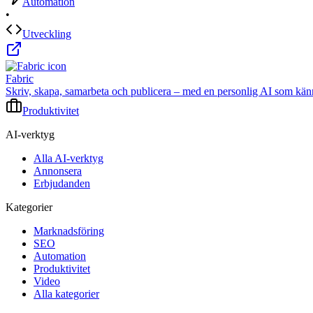
Automation
•
Utveckling
Fabric
Skriv, skapa, samarbeta och publicera – med en personlig AI som känner 
Produktivitet
AI-verktyg
Alla AI-verktyg
Annonsera
Erbjudanden
Kategorier
Marknadsföring
SEO
Automation
Produktivitet
Video
Alla kategorier