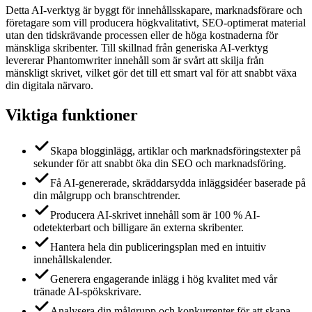
Detta AI-verktyg är byggt för innehållsskapare, marknadsförare och
företagare som vill producera högkvalitativt, SEO-optimerat material
utan den tidskrävande processen eller de höga kostnaderna för
mänskliga skribenter. Till skillnad från generiska AI-verktyg
levererar Phantomwriter innehåll som är svårt att skilja från
mänskligt skrivet, vilket gör det till ett smart val för att snabbt växa
din digitala närvaro.
Viktiga funktioner
Skapa blogginlägg, artiklar och marknadsföringstexter på
sekunder för att snabbt öka din SEO och marknadsföring.
Få AI-genererade, skräddarsydda inläggsidéer baserade på
din målgrupp och branschtrender.
Producera AI-skrivet innehåll som är 100 % AI-
odetekterbart och billigare än externa skribenter.
Hantera hela din publiceringsplan med en intuitiv
innehållskalender.
Generera engagerande inlägg i hög kvalitet med vår
tränade AI-spökskrivare.
Analysera din målgrupp och konkurrenter för att skapa