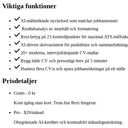
Viktiga funktioner
AI-målinriktade nyckelord som matchar jobbannonser
Realtidsanalys av innehåll och formatering
Rezi-betyg på 23 kontrollpunkter för maximal ATS-träffsäk
AI-driven skrivassistent för punktlistor och sammanfattning
20+ moderna, intervjufrämjande CV-mallar
Bygg både CV och personligt brev på 5 minuter
Hantera flera CV:n och spara jobbansökningar på ett ställe
Prisdetaljer
Gratis
-
0 kr
Kom igång utan kort. Testa hur Rezi fungerar.
Pro
-
$29/månad
Obegränsade AI-krediter och kostnadsfri månadsgranskning.