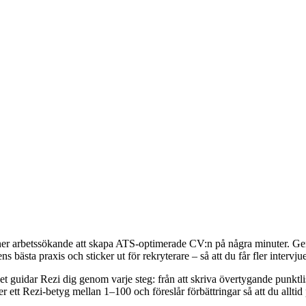
ner arbetssökande att skapa ATS-optimerade CV:n på några minuter. Gen
ens bästa praxis och sticker ut för rekryterare – så att du får fler interv
et guidar Rezi dig genom varje steg: från att skriva övertygande punktlis
er ett Rezi-betyg mellan 1–100 och föreslår förbättringar så att du alltid 