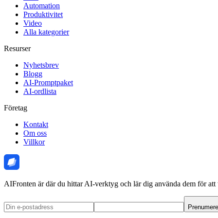
Automation
Produktivitet
Video
Alla kategorier
Resurser
Nyhetsbrev
Blogg
AI-Promptpaket
AI-ordlista
Företag
Kontakt
Om oss
Villkor
AIFronten är där du hittar AI-verktyg och lär dig använda dem för att 
Prenumere