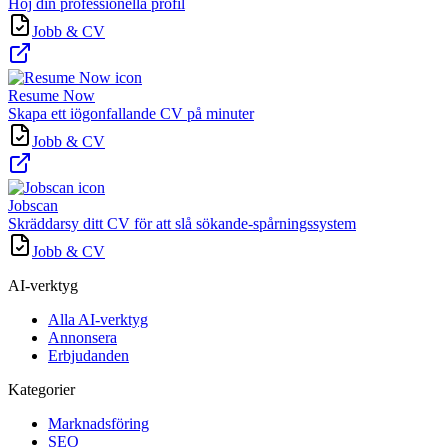
Höj din professionella profil
Jobb & CV
Resume Now
Skapa ett iögonfallande CV på minuter
Jobb & CV
Jobscan
Skräddarsy ditt CV för att slå sökande-spårningssystem
Jobb & CV
AI-verktyg
Alla AI-verktyg
Annonsera
Erbjudanden
Kategorier
Marknadsföring
SEO