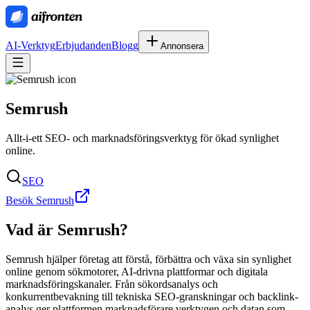
AI-Verktyg
Erbjudanden
Blogg
Annonsera
Semrush
Allt-i-ett SEO- och marknadsföringsverktyg för ökad synlighet
online.
SEO
Besök Semrush
Vad är
Semrush
?
Semrush hjälper företag att förstå, förbättra och växa sin synlighet
online genom sökmotorer, AI-drivna plattformar och digitala
marknadsföringskanaler. Från sökordsanalys och
konkurrentbevakning till tekniska SEO-granskningar och backlink-
analys ger plattformen marknadsförare verktygen och datan som