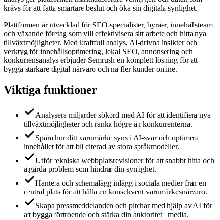
krävs för att fatta smartare beslut och öka sin digitala synlighet.
Plattformen är utvecklad för SEO-specialister, byråer, innehållsteam
och växande företag som vill effektivisera sitt arbete och hitta nya
tillväxtmöjligheter. Med kraftfull analys, AI-drivna insikter och
verktyg för innehållsoptimering, lokal SEO, annonsering och
konkurrensanalys erbjuder Semrush en komplett lösning för att
bygga starkare digital närvaro och nå fler kunder online.
Viktiga funktioner
Analysera miljarder sökord med AI för att identifiera nya
tillväxtmöjligheter och ranka högre än konkurrenterna.
Spåra hur ditt varumärke syns i AI-svar och optimera
innehållet för att bli citerad av stora språkmodeller.
Utför tekniska webbplatsrevisioner för att snabbt hitta och
åtgärda problem som hindrar din synlighet.
Hantera och schemalägg inlägg i sociala medier från en
central plats för att hålla en konsekvent varumärkesnärvaro.
Skapa pressmeddelanden och pitchar med hjälp av AI för
att bygga förtroende och stärka din auktoritet i media.