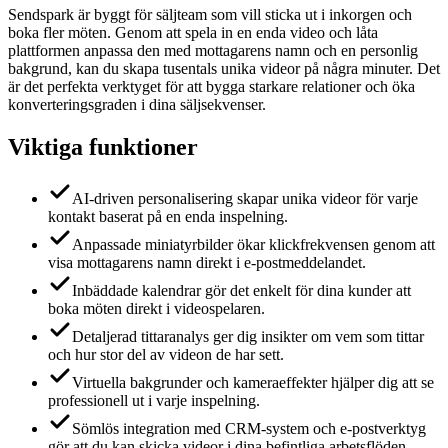
Sendspark är byggt för säljteam som vill sticka ut i inkorgen och
boka fler möten. Genom att spela in en enda video och låta
plattformen anpassa den med mottagarens namn och en personlig
bakgrund, kan du skapa tusentals unika videor på några minuter. Det
är det perfekta verktyget för att bygga starkare relationer och öka
konverteringsgraden i dina säljsekvenser.
Viktiga funktioner
AI-driven personalisering skapar unika videor för varje
kontakt baserat på en enda inspelning.
Anpassade miniatyrbilder ökar klickfrekvensen genom att
visa mottagarens namn direkt i e-postmeddelandet.
Inbäddade kalendrar gör det enkelt för dina kunder att
boka möten direkt i videospelaren.
Detaljerad tittaranalys ger dig insikter om vem som tittar
och hur stor del av videon de har sett.
Virtuella bakgrunder och kameraeffekter hjälper dig att se
professionell ut i varje inspelning.
Sömlös integration med CRM-system och e-postverktyg
gör att du kan skicka videor i dina befintliga arbetsflöden.