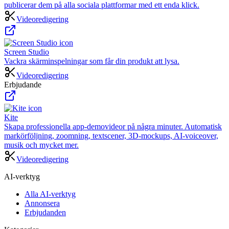
publicerar dem på alla sociala plattformar med ett enda klick.
Videoredigering
Screen Studio
Vackra skärminspelningar som får din produkt att lysa.
Videoredigering
Erbjudande
Kite
Skapa professionella app-demovideor på några minuter. Automatisk
markörföljning, zoomning, textscener, 3D-mockups, AI-voiceover,
musik och mycket mer.
Videoredigering
AI-verktyg
Alla AI-verktyg
Annonsera
Erbjudanden