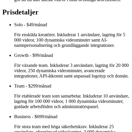
Prisdetaljer
Solo
-
$49/månad
För enskilda kreatörer. Inkluderar 1 användare, lagring för 5
000 videor, 100 dynamiska videominuter samt AI-
namnpersonalisering och grundläggande integrationer.
Growth
-
$99/månad
För växande team. Inkluderar 3 användare, lagring för 20 000
videor, 250 dynamiska videominuter, avancerade
integrationer, API-åtkomst samt anpassad logotyp och domän.
Team
-
$299/månad
För etablerade team som samarbetar. Inkluderar 10 användare,
lagring för 100 000 videor, 1 000 dynamiska videominuter,
guidade arbetsflöden och administratörspanel.
Business
-
$699/månad
För stora team med höga säkerhetskrav. Inkluderar 25
användare, obegränsad videolagring, 3 000 dynamiska