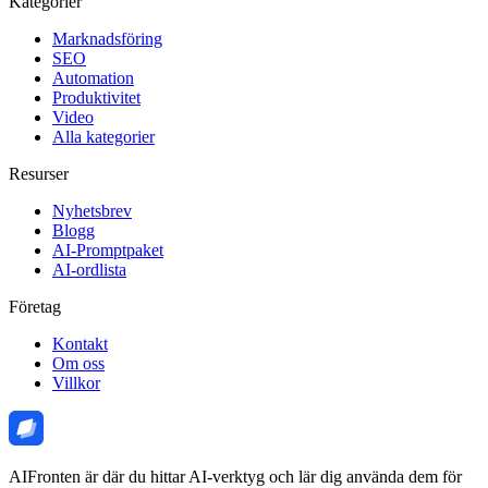
Kategorier
Marknadsföring
SEO
Automation
Produktivitet
Video
Alla kategorier
Resurser
Nyhetsbrev
Blogg
AI-Promptpaket
AI-ordlista
Företag
Kontakt
Om oss
Villkor
AIFronten är där du hittar AI-verktyg och lär dig använda dem för