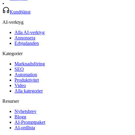
•
Kundtjänst
AI-verktyg
Alla AI-verktyg
Annonsera
Erbjudanden
Kategorier
Marknadsföring
SEO
Automation
Produktivitet
Video
Alla kategorier
Resurser
Nyhetsbrev
Blogg
AI-Promptpaket
AI-ordlista