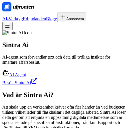
AI-Verktyg
Erbjudanden
Blogg
Annonsera
Sintra Ai
AI-agent som förvandlar text och data till tydliga insikter för
smartare affärsbeslut.
AI Agent
Besök Sintra Ai
Vad är
Sintra Ai
?
Att skala upp en verksamhet kräver ofta fler händer än vad budgeten
tillåter, vilket leder till flaskhalsar i det dagliga arbetet. Sintra Ai löser
detta genom att erbjuda en uppsättning digitala medarbetare som är
specialiserade på specifika affärsfunktioner, från kundsupport och
försäljning till SEO och innehållsskapande.