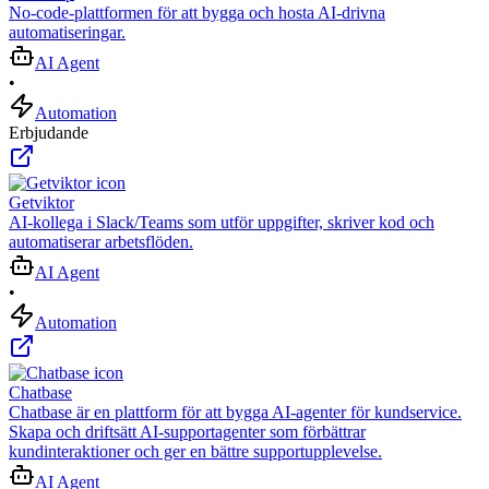
No-code-plattformen för att bygga och hosta AI-drivna
automatiseringar.
AI Agent
•
Automation
Erbjudande
Getviktor
AI‑kollega i Slack/Teams som utför uppgifter, skriver kod och
automatiserar arbetsflöden.
AI Agent
•
Automation
Chatbase
Chatbase är en plattform för att bygga AI-agenter för kundservice.
Skapa och driftsätt AI-supportagenter som förbättrar
kundinteraktioner och ger en bättre supportupplevelse.
AI Agent