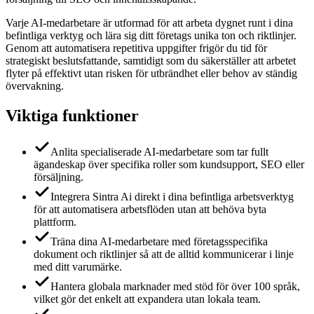
Varje AI-medarbetare är utformad för att arbeta dygnet runt i dina
befintliga verktyg och lära sig ditt företags unika ton och riktlinjer.
Genom att automatisera repetitiva uppgifter frigör du tid för
strategiskt beslutsfattande, samtidigt som du säkerställer att arbetet
flyter på effektivt utan risken för utbrändhet eller behov av ständig
övervakning.
Viktiga funktioner
Anlita specialiserade AI-medarbetare som tar fullt
ägandeskap över specifika roller som kundsupport, SEO eller
försäljning.
Integrera Sintra Ai direkt i dina befintliga arbetsverktyg
för att automatisera arbetsflöden utan att behöva byta
plattform.
Träna dina AI-medarbetare med företagsspecifika
dokument och riktlinjer så att de alltid kommunicerar i linje
med ditt varumärke.
Hantera globala marknader med stöd för över 100 språk,
vilket gör det enkelt att expandera utan lokala team.