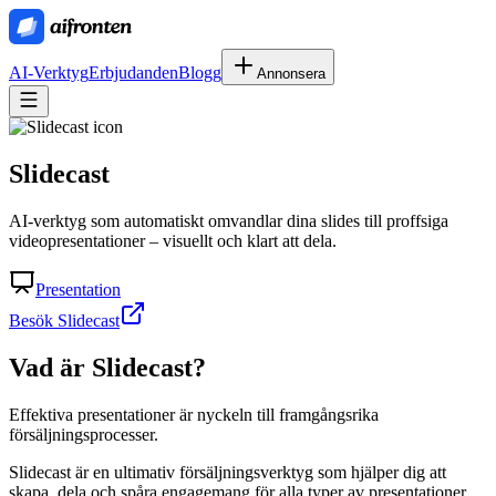
AI-Verktyg
Erbjudanden
Blogg
Annonsera
Slidecast
AI-verktyg som automatiskt omvandlar dina slides till proffsiga
videopresentationer – visuellt och klart att dela.
Presentation
Besök Slidecast
Vad är
Slidecast
?
Effektiva presentationer är nyckeln till framgångsrika
försäljningsprocesser.
Slidecast är en ultimativ försäljningsverktyg som hjälper dig att
skapa, dela och spåra engagemang för alla typer av presentationer.