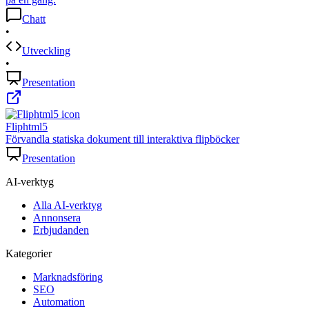
Chatt
•
Utveckling
•
Presentation
Fliphtml5
Förvandla statiska dokument till interaktiva flipböcker
Presentation
AI-verktyg
Alla AI-verktyg
Annonsera
Erbjudanden
Kategorier
Marknadsföring
SEO
Automation