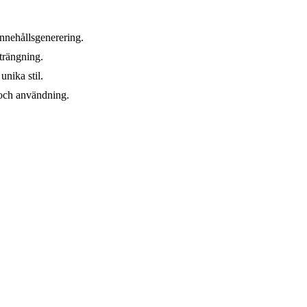
innehållsgenerering.
strängning.
unika stil.
 och användning.