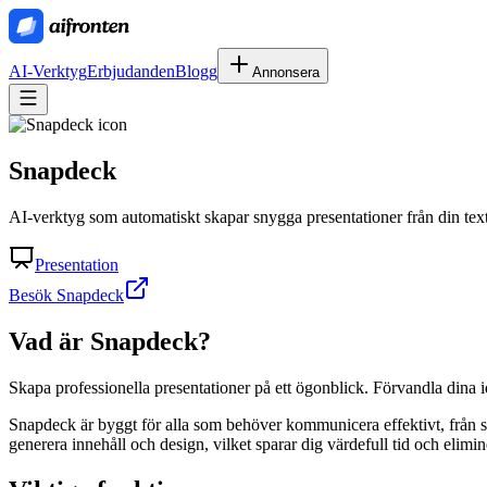
AI-Verktyg
Erbjudanden
Blogg
Annonsera
Snapdeck
AI-verktyg som automatiskt skapar snygga presentationer från din text 
Presentation
Besök Snapdeck
Vad är
Snapdeck
?
Skapa professionella presentationer på ett ögonblick. Förvandla dina id
Snapdeck är byggt för alla som behöver kommunicera effektivt, från st
generera innehåll och design, vilket sparar dig värdefull tid och elim