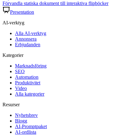
Förvandla statiska dokument till interaktiva flipböcker
Presentation
AI-verktyg
Alla AI-verktyg
Annonsera
Erbjudanden
Kategorier
Marknadsföring
SEO
Automation
Produktivitet
Video
Alla kategorier
Resurser
Nyhetsbrev
Blogg
AI-Promptpaket
AI-ordlista