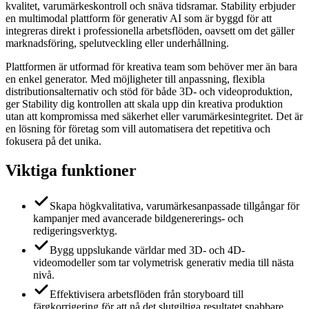
kvalitet, varumärkeskontroll och snäva tidsramar. Stability erbjuder
en multimodal plattform för generativ AI som är byggd för att
integreras direkt i professionella arbetsflöden, oavsett om det gäller
marknadsföring, spelutveckling eller underhållning.
Plattformen är utformad för kreativa team som behöver mer än bara
en enkel generator. Med möjligheter till anpassning, flexibla
distributionsalternativ och stöd för både 3D- och videoproduktion,
ger Stability dig kontrollen att skala upp din kreativa produktion
utan att kompromissa med säkerhet eller varumärkesintegritet. Det är
en lösning för företag som vill automatisera det repetitiva och
fokusera på det unika.
Viktiga funktioner
Skapa högkvalitativa, varumärkesanpassade tillgångar för
kampanjer med avancerade bildgenererings- och
redigeringsverktyg.
Bygg uppslukande världar med 3D- och 4D-
videomodeller som tar volymetrisk generativ media till nästa
nivå.
Effektivisera arbetsflöden från storyboard till
färgkorrigering för att nå det slutgiltiga resultatet snabbare.