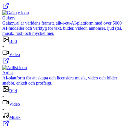
Galaxy
Galaxy.ai är världens främsta allt-i-ett-AI-plattform med över 5000
AI-modeller och verktyg för text, bilder, videor, annonser, ljud (tal,
musik, röst) och mycket mer.
Bild
•
Video
Artlist
AI-plattform för att skapa och licensiera musik, video och bilder
snabbt, enkelt och proffsigt.
Bild
•
Video
•
Musik