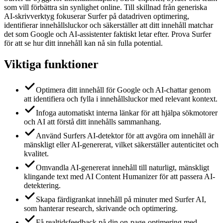
som vill förbättra sin synlighet online. Till skillnad från generiska
AI-skrivverktyg fokuserar Surfer på datadriven optimering,
identifierar innehållsluckor och säkerställer att ditt innehåll matchar
det som Google och AI-assistenter faktiskt letar efter. Prova Surfer
för att se hur ditt innehåll kan nå sin fulla potential.
Viktiga funktioner
Optimera ditt innehåll för Google och AI-chattar genom
att identifiera och fylla i innehållsluckor med relevant kontext.
Infoga automatiskt interna länkar för att hjälpa sökmotorer
och AI att förstå ditt innehålls sammanhang.
Använd Surfers AI-detektor för att avgöra om innehåll är
mänskligt eller AI-genererat, vilket säkerställer autenticitet och
kvalitet.
Omvandla AI-genererat innehåll till naturligt, mänskligt
klingande text med AI Content Humanizer för att passera AI-
detektering.
Skapa färdigrankat innehåll på minuter med Surfer AI,
som hanterar research, skrivande och optimering.
Få realtidsfeedback på din on-page-optimering med