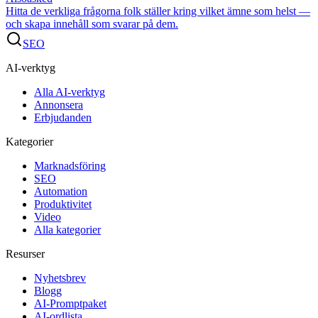
Hitta de verkliga frågorna folk ställer kring vilket ämne som helst —
och skapa innehåll som svarar på dem.
SEO
AI-verktyg
Alla AI-verktyg
Annonsera
Erbjudanden
Kategorier
Marknadsföring
SEO
Automation
Produktivitet
Video
Alla kategorier
Resurser
Nyhetsbrev
Blogg
AI-Promptpaket
AI-ordlista