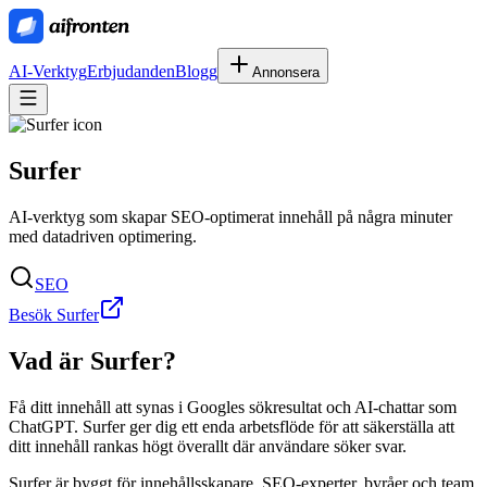
AI-Verktyg
Erbjudanden
Blogg
Annonsera
Surfer
AI-verktyg som skapar SEO-optimerat innehåll på några minuter
med datadriven optimering.
SEO
Besök Surfer
Vad är
Surfer
?
Få ditt innehåll att synas i Googles sökresultat och AI-chattar som
ChatGPT. Surfer ger dig ett enda arbetsflöde för att säkerställa att
ditt innehåll rankas högt överallt där användare söker svar.
Surfer är byggt för innehållsskapare, SEO-experter, byråer och team