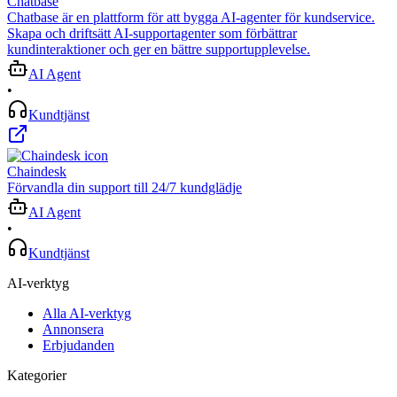
Chatbase
Chatbase är en plattform för att bygga AI-agenter för kundservice.
Skapa och driftsätt AI-supportagenter som förbättrar
kundinteraktioner och ger en bättre supportupplevelse.
AI Agent
•
Kundtjänst
Chaindesk
Förvandla din support till 24/7 kundglädje
AI Agent
•
Kundtjänst
AI-verktyg
Alla AI-verktyg
Annonsera
Erbjudanden
Kategorier