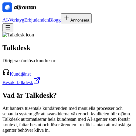
AI-Verktyg
Erbjudanden
Blogg
Annonsera
Talkdesk
Dirigera sömlösa kundresor
Kundtjänst
Besök Talkdesk
Vad är
Talkdesk
?
Att hantera tusentals kundärenden med manuella processer och
separata system gör att svarstiderna växer och kvaliteten blir ojämn.
Talkdesk automatiserar hela kundresan med AI-agenter som förstår
kontext, fattar beslut och löser ärenden i realtid – utan att mänskliga
agenter behöver kliva in.