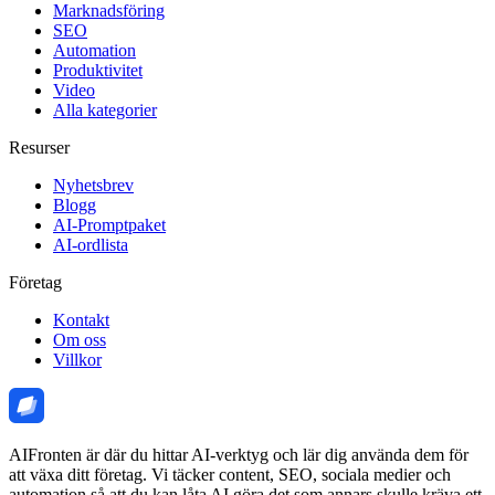
Marknadsföring
SEO
Automation
Produktivitet
Video
Alla kategorier
Resurser
Nyhetsbrev
Blogg
AI-Promptpaket
AI-ordlista
Företag
Kontakt
Om oss
Villkor
AIFronten är där du hittar AI-verktyg och lär dig använda dem för
att växa ditt företag. Vi täcker content, SEO, sociala medier och
automation så att du kan låta AI göra det som annars skulle kräva ett