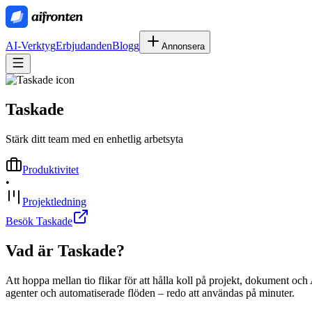
AI-Verktyg
Erbjudanden
Blogg
Annonsera
Taskade
Stärk ditt team med en enhetlig arbetsyta
Produktivitet
•
Projektledning
Besök Taskade
Vad är
Taskade
?
Att hoppa mellan tio flikar för att hålla koll på projekt, dokument oc
agenter och automatiserade flöden – redo att användas på minuter.