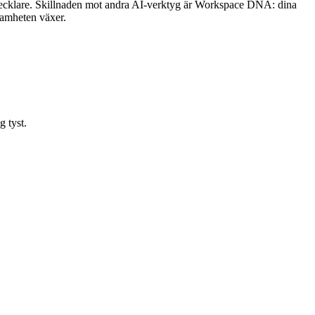
utvecklare. Skillnaden mot andra AI-verktyg är Workspace DNA: dina
ksamheten växer.
 tyst.