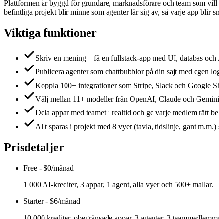
Plattformen är byggd för grundare, marknadsförare och team som vill
befintliga projekt blir minne som agenter lär sig av, så varje app bli
Viktiga funktioner
Skriv en mening – få en fullstack-app med UI, databas och 
Publicera agenter som chattbubblor på din sajt med egen lo
Koppla 100+ integrationer som Stripe, Slack och Google She
Välj mellan 11+ modeller från OpenAI, Claude och Gemini och
Dela appar med teamet i realtid och ge varje medlem rätt behö
Allt sparas i projekt med 8 vyer (tavla, tidslinje, gant m.m.) 
Prisdetaljer
Free
-
$0/månad
1 000 AI-krediter, 3 appar, 1 agent, alla vyer och 500+ mallar.
Starter
-
$6/månad
10 000 krediter, obegränsade appar, 3 agenter, 3 teammedlemma