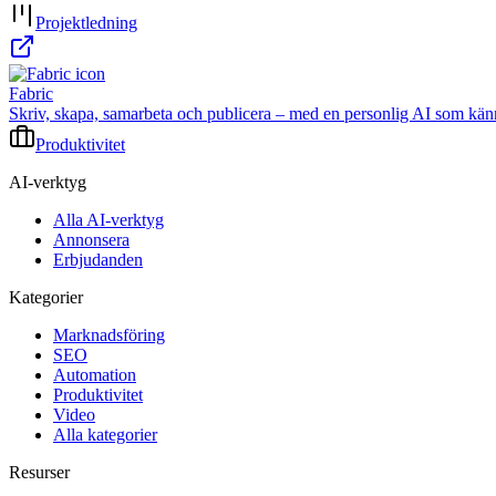
Projektledning
Fabric
Skriv, skapa, samarbeta och publicera – med en personlig AI som känner 
Produktivitet
AI-verktyg
Alla AI-verktyg
Annonsera
Erbjudanden
Kategorier
Marknadsföring
SEO
Automation
Produktivitet
Video
Alla kategorier
Resurser