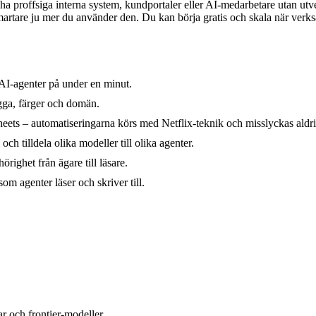
 ha proffsiga interna system, kundportaler eller AI-medarbetare utan 
r smartare ju mer du använder den. Du kan börja gratis och skala när ver
AI-agenter på under en minut.
gga, färger och domän.
ets – automatiseringarna körs med Netflix-teknik och misslyckas aldrig
 tilldela olika modeller till olika agenter.
righet från ägare till läsare.
som agenter läser och skriver till.
r och frontier-modeller.