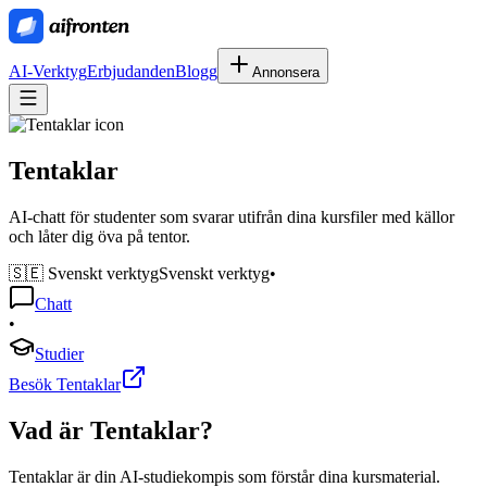
AI-Verktyg
Erbjudanden
Blogg
Annonsera
Tentaklar
AI-chatt för studenter som svarar utifrån dina kursfiler med källor
och låter dig öva på tentor.
🇸🇪 Svenskt verktyg
Svenskt verktyg
•
Chatt
•
Studier
Besök Tentaklar
Vad är
Tentaklar
?
Tentaklar är din AI-studiekompis som förstår dina kursmaterial.