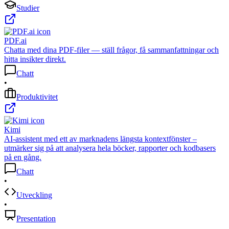
Studier
PDF.ai
Chatta med dina PDF-filer — ställ frågor, få sammanfattningar och
hitta insikter direkt.
Chatt
•
Produktivitet
Kimi
AI-assistent med ett av marknadens längsta kontextfönster –
utmärker sig på att analysera hela böcker, rapporter och kodbasers
på en gång.
Chatt
•
Utveckling
•
Presentation