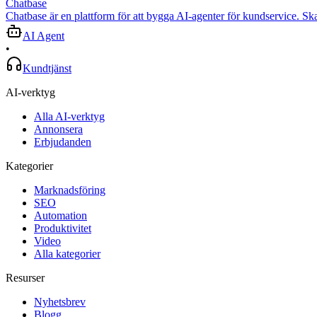
Chatbase
Chatbase är en plattform för att bygga AI-agenter för kundservice. Ska
AI Agent
•
Kundtjänst
AI-verktyg
Alla AI-verktyg
Annonsera
Erbjudanden
Kategorier
Marknadsföring
SEO
Automation
Produktivitet
Video
Alla kategorier
Resurser
Nyhetsbrev
Blogg