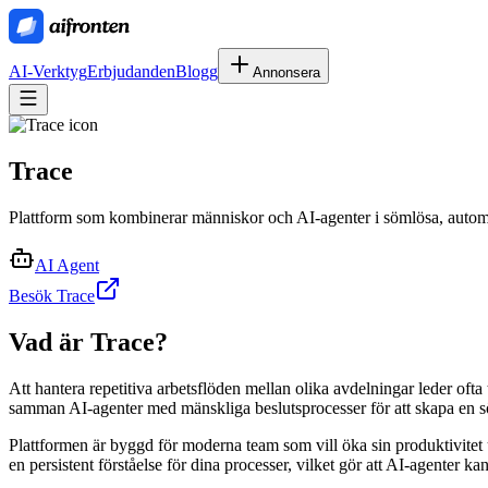
AI-Verktyg
Erbjudanden
Blogg
Annonsera
Trace
Plattform som kombinerar människor och AI-agenter i sömlösa, automa
AI Agent
Besök Trace
Vad är
Trace
?
Att hantera repetitiva arbetsflöden mellan olika avdelningar leder oft
samman AI-agenter med mänskliga beslutsprocesser för att skapa en s
Plattformen är byggd för moderna team som vill öka sin produktivitet
en persistent förståelse för dina processer, vilket gör att AI-agenter 