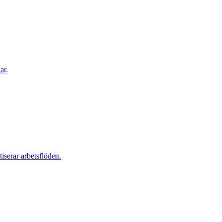
ar.
iserar arbetsflöden.