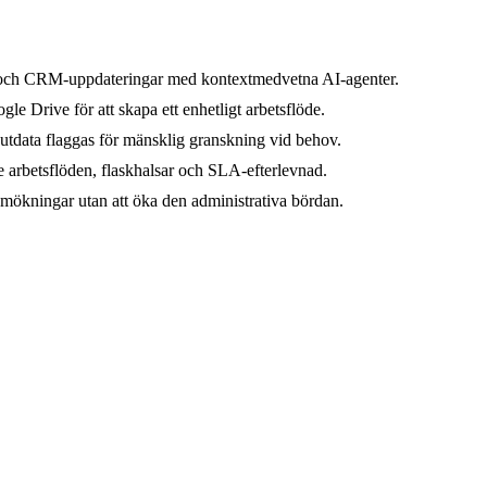
n och CRM-uppdateringar med kontextmedvetna AI-agenter.
le Drive för att skapa ett enhetligt arbetsflöde.
-utdata flaggas för mänsklig granskning vid behov.
e arbetsflöden, flaskhalsar och SLA-efterlevnad.
ymökningar utan att öka den administrativa bördan.