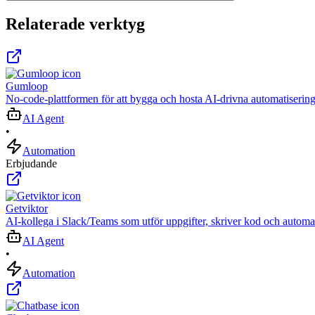
Relaterade verktyg
Gumloop
No-code-plattformen för att bygga och hosta AI-drivna automatisering
AI Agent
•
Automation
Erbjudande
Getviktor
AI‑kollega i Slack/Teams som utför uppgifter, skriver kod och automat
AI Agent
•
Automation