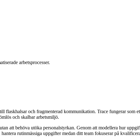
tiserade arbetsprocesser.
a till flaskhalsar och fragmenterad kommunikation. Trace fungerar som e
ömlös och skalbar arbetsmiljö.
 utan att behöva utöka personalstyrkan. Genom att modellera hur uppgif
kan hantera rutinmässiga uppgifter medan ditt team fokuserar på kvalific