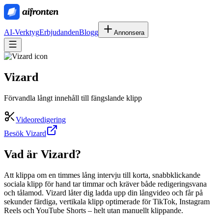
AI-Verktyg
Erbjudanden
Blogg
Annonsera
Vizard
Förvandla långt innehåll till fängslande klipp
Videoredigering
Besök Vizard
Vad är
Vizard
?
Att klippa om en timmes lång intervju till korta, snabbklickande
sociala klipp för hand tar timmar och kräver både redigeringsvana
och tålamod. Vizard låter dig ladda upp din långvideo och får på
sekunder färdiga, vertikala klipp optimerade för TikTok, Instagram
Reels och YouTube Shorts – helt utan manuellt klippande.