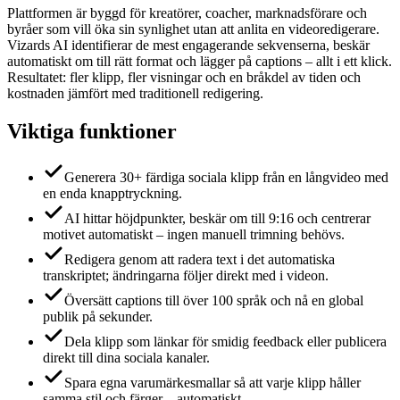
Plattformen är byggd för kreatörer, coacher, marknadsförare och
byråer som vill öka sin synlighet utan att anlita en videoredigerare.
Vizards AI identifierar de mest engagerande sekvenserna, beskär
automatiskt om till rätt format och lägger på captions – allt i ett klick.
Resultatet: fler klipp, fler visningar och en bråkdel av tiden och
kostnaden jämfört med traditionell redigering.
Viktiga funktioner
Generera 30+ färdiga sociala klipp från en långvideo med
en enda knapptryckning.
AI hittar höjdpunkter, beskär om till 9:16 och centrerar
motivet automatiskt – ingen manuell trimning behövs.
Redigera genom att radera text i det automatiska
transkriptet; ändringarna följer direkt med i videon.
Översätt captions till över 100 språk och nå en global
publik på sekunder.
Dela klipp som länkar för smidig feedback eller publicera
direkt till dina sociala kanaler.
Spara egna varumärkesmallar så att varje klipp håller
samma stil och färger – automatiskt.