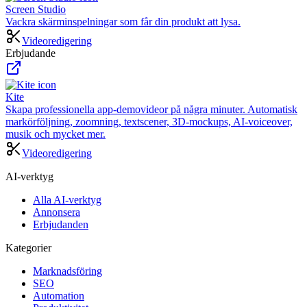
Screen Studio
Vackra skärminspelningar som får din produkt att lysa.
Videoredigering
Erbjudande
Kite
Skapa professionella app-demovideor på några minuter. Automatisk
markörföljning, zoomning, textscener, 3D-mockups, AI-voiceover,
musik och mycket mer.
Videoredigering
AI-verktyg
Alla AI-verktyg
Annonsera
Erbjudanden
Kategorier
Marknadsföring
SEO
Automation