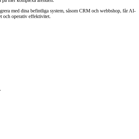
sera på mer komplexa ärenden.
 integrera med dina befintliga system, såsom CRM och webbshop, får AI-
 och operativ effektivitet.
.