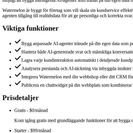
möjligt att bygga intelligenta AI-agenter som tränas på din egen data o
Watermelon är byggt för företag som vill skala sin kundservice effekt
agenten tillgång till realtidsdata för att ge personliga och korrekta sv
Viktiga funktioner
Bygg anpassade AI-agenter tränade på din egen data som publ
Hantera både AI-genererade svar och mänskliga konversatione
Lagra varje kundinteraktion automatiskt i detaljerade kundpr
Analysera prestanda och AI-täckning via inbyggda insikter f
Integrera Watermelon med din webbshop eller ditt CRM för a
Publicera en chattwidget på din webbplats som kombinerar 
Prisdetaljer
Gratis
-
$0/månad
Kom igång gratis med grundläggande funktioner för att bygga 
Starter
-
$99/månad