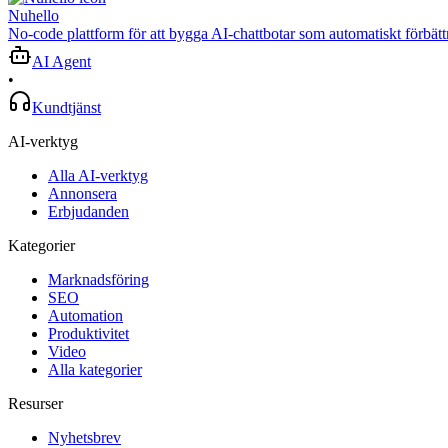
Nuhello
No-code plattform för att bygga AI-chattbotar som automatiskt förbätt
AI Agent
•
Kundtjänst
AI-verktyg
Alla AI-verktyg
Annonsera
Erbjudanden
Kategorier
Marknadsföring
SEO
Automation
Produktivitet
Video
Alla kategorier
Resurser
Nyhetsbrev