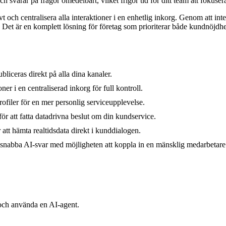
ch svarar på frågor omedelbart, vilket frigör tid för ditt team att foku
ivt och centralisera alla interaktioner i en enhetlig inkorg. Genom att
ar. Det är en komplett lösning för företag som prioriterar både kundnöjdhet
iceras direkt på alla dina kanaler.
r i en centraliserad inkorg för full kontroll.
ofiler för en mer personlig serviceupplevelse.
ör att fatta datadrivna beslut om din kundservice.
tt hämta realtidsdata direkt i kunddialogen.
snabba AI-svar med möjligheten att koppla in en mänsklig medarbetare
och använda en AI-agent.