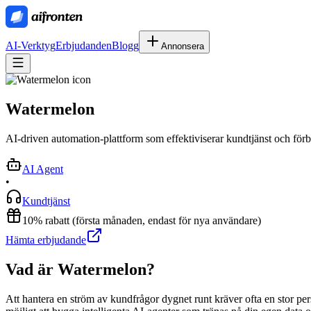
AI-Verktyg
Erbjudanden
Blogg
Annonsera
Watermelon
AI-driven automation-plattform som effektiviserar kundtjänst och för
AI Agent
•
Kundtjänst
10% rabatt (första månaden, endast för nya användare)
Hämta erbjudande
Vad är
Watermelon
?
Att hantera en ström av kundfrågor dygnet runt kräver ofta en stor 