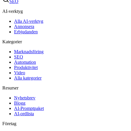
SEO
AI-verktyg
Alla AI-verktyg
Annonsera
Erbjudanden
Kategorier
Marknadsföring
SEO
Automation
Produktivitet
Video
Alla kategorier
Resurser
Nyhetsbrev
Blogg
AI-Promptpaket
AI-ordlista
Företag