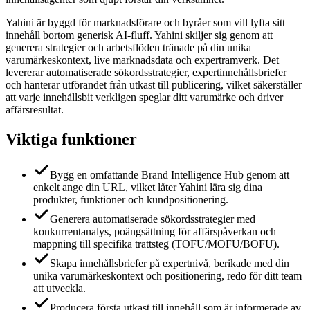
Yahini är byggd för marknadsförare och byråer som vill lyfta sitt
innehåll bortom generisk AI-fluff. Yahini skiljer sig genom att
generera strategier och arbetsflöden tränade på din unika
varumärkeskontext, live marknadsdata och expertramverk. Det
levererar automatiserade sökordsstrategier, expertinnehållsbriefer
och hanterar utförandet från utkast till publicering, vilket säkerställer
att varje innehållsbit verkligen speglar ditt varumärke och driver
affärsresultat.
Viktiga funktioner
Bygg en omfattande Brand Intelligence Hub genom att
enkelt ange din URL, vilket låter Yahini lära sig dina
produkter, funktioner och kundpositionering.
Generera automatiserade sökordsstrategier med
konkurrentanalys, poängsättning för affärspåverkan och
mappning till specifika trattsteg (TOFU/MOFU/BOFU).
Skapa innehållsbriefer på expertnivå, berikade med din
unika varumärkeskontext och positionering, redo för ditt team
att utveckla.
Producera första utkast till innehåll som är informerade av