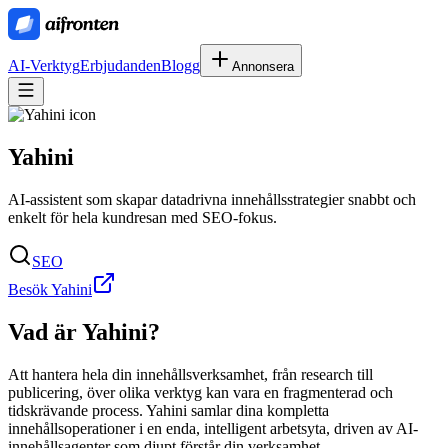
AI-Verktyg
Erbjudanden
Blogg
Annonsera
Yahini
AI-assistent som skapar datadrivna innehållsstrategier snabbt och
enkelt för hela kundresan med SEO-fokus.
SEO
Besök Yahini
Vad är
Yahini
?
Att hantera hela din innehållsverksamhet, från research till
publicering, över olika verktyg kan vara en fragmenterad och
tidskrävande process. Yahini samlar dina kompletta
innehållsoperationer i en enda, intelligent arbetsyta, driven av AI-
innehållsagenter som djupt förstår din verksamhet.