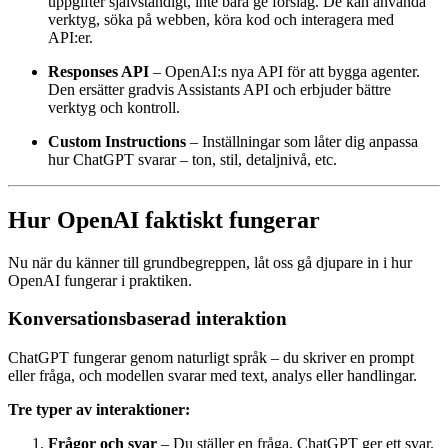
uppgifter självständigt, inte bara ge förslag. De kan använda
verktyg, söka på webben, köra kod och interagera med
API:er.
Responses API
– OpenAI:s nya API för att bygga agenter.
Den ersätter gradvis Assistants API och erbjuder bättre
verktyg och kontroll.
Custom Instructions
– Inställningar som låter dig anpassa
hur ChatGPT svarar – ton, stil, detaljnivå, etc.
Hur OpenAI faktiskt fungerar
Nu när du känner till grundbegreppen, låt oss gå djupare in i hur
OpenAI fungerar i praktiken.
Konversationsbaserad interaktion
ChatGPT fungerar genom naturligt språk – du skriver en prompt
eller fråga, och modellen svarar med text, analys eller handlingar.
Tre typer av interaktioner:
Frågor och svar
– Du ställer en fråga, ChatGPT ger ett svar.