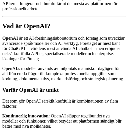
API:erna fungerar och hur du får ut det mesta av plattformen för
professionellt arbete.
Vad är OpenAI?
OpenAI
är ett AI-forskningslaboratorium och företag som utvecklar
avancerade språkmodeller och AI-verktyg. Företaget är mest känt
för ChatGPT – världens mest använda AI-chatbot – men erbjuder
också kraftfulla API:er, specialiserade modeller och enterprise-
lösningar för företag.
OpenAI:s modeller används av miljontals människor dagligen för
allt från enkla frågor till komplexa professionella uppgifter som
kodning, dokumentanalys, marknadsföring och strategisk planering.
Varför OpenAI är unikt
Det som gör OpenAI särskilt kraftfullt är kombinationen av flera
faktorer:
Kontinuerlig innovation
: OpenAI släpper regelbundet nya
modeller och funktioner, vilket betyder att plattformen ständigt blir
bättre med nya möjligheter.