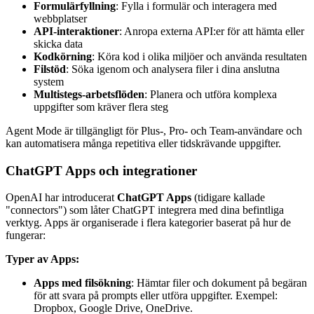
Formulärfyllning
: Fylla i formulär och interagera med
webbplatser
API-interaktioner
: Anropa externa API:er för att hämta eller
skicka data
Kodkörning
: Köra kod i olika miljöer och använda resultaten
Filstöd
: Söka igenom och analysera filer i dina anslutna
system
Multistegs-arbetsflöden
: Planera och utföra komplexa
uppgifter som kräver flera steg
Agent Mode är tillgängligt för Plus-, Pro- och Team-användare och
kan automatisera många repetitiva eller tidskrävande uppgifter.
ChatGPT Apps och integrationer
OpenAI har introducerat
ChatGPT Apps
(tidigare kallade
"connectors") som låter ChatGPT integrera med dina befintliga
verktyg. Apps är organiserade i flera kategorier baserat på hur de
fungerar:
Typer av Apps:
Apps med filsökning
: Hämtar filer och dokument på begäran
för att svara på prompts eller utföra uppgifter. Exempel:
Dropbox, Google Drive, OneDrive.