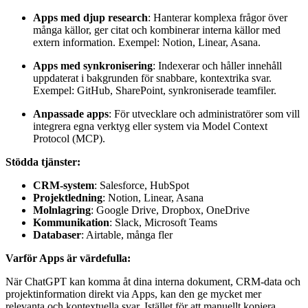
Apps med djup research
: Hanterar komplexa frågor över
många källor, ger citat och kombinerar interna källor med
extern information. Exempel: Notion, Linear, Asana.
Apps med synkronisering
: Indexerar och håller innehåll
uppdaterat i bakgrunden för snabbare, kontextrika svar.
Exempel: GitHub, SharePoint, synkroniserade teamfiler.
Anpassade apps
: För utvecklare och administratörer som vill
integrera egna verktyg eller system via Model Context
Protocol (MCP).
Stödda tjänster:
CRM-system
: Salesforce, HubSpot
Projektledning
: Notion, Linear, Asana
Molnlagring
: Google Drive, Dropbox, OneDrive
Kommunikation
: Slack, Microsoft Teams
Databaser
: Airtable, många fler
Varför Apps är värdefulla:
När ChatGPT kan komma åt dina interna dokument, CRM-data och
projektinformation direkt via Apps, kan den ge mycket mer
relevanta och kontextuella svar. Istället för att manuellt kopiera