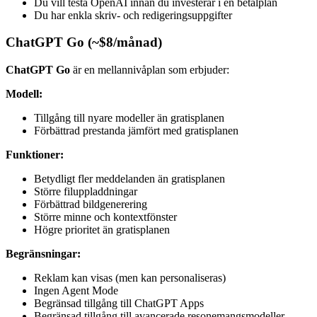
Du vill testa OpenAI innan du investerar i en betalplan
Du har enkla skriv- och redigeringsuppgifter
ChatGPT Go (~$8/månad)
ChatGPT Go
är en mellannivåplan som erbjuder:
Modell:
Tillgång till nyare modeller än gratisplanen
Förbättrad prestanda jämfört med gratisplanen
Funktioner:
Betydligt fler meddelanden än gratisplanen
Större filuppladdningar
Förbättrad bildgenerering
Större minne och kontextfönster
Högre prioritet än gratisplanen
Begränsningar:
Reklam kan visas (men kan personaliseras)
Ingen Agent Mode
Begränsad tillgång till ChatGPT Apps
Begränsad tillgång till avancerade resonemangsmodeller