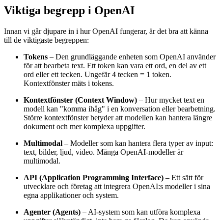
Viktiga begrepp i OpenAI
Innan vi går djupare in i hur OpenAI fungerar, är det bra att känna
till de viktigaste begreppen:
Tokens
– Den grundläggande enheten som OpenAI använder
för att bearbeta text. Ett token kan vara ett ord, en del av ett
ord eller ett tecken. Ungefär 4 tecken = 1 token.
Kontextfönster mäts i tokens.
Kontextfönster (Context Window)
– Hur mycket text en
modell kan "komma ihåg" i en konversation eller bearbetning.
Större kontextfönster betyder att modellen kan hantera längre
dokument och mer komplexa uppgifter.
Multimodal
– Modeller som kan hantera flera typer av input:
text, bilder, ljud, video. Många OpenAI-modeller är
multimodal.
API (Application Programming Interface)
– Ett sätt för
utvecklare och företag att integrera OpenAI:s modeller i sina
egna applikationer och system.
Agenter (Agents)
– AI-system som kan utföra komplexa