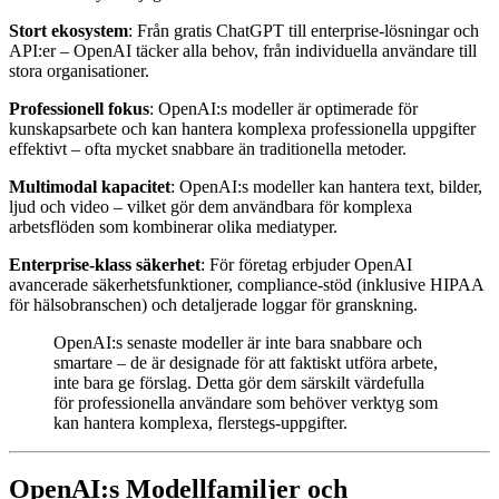
Stort ekosystem
: Från gratis ChatGPT till enterprise-lösningar och
API:er – OpenAI täcker alla behov, från individuella användare till
stora organisationer.
Professionell fokus
: OpenAI:s modeller är optimerade för
kunskapsarbete och kan hantera komplexa professionella uppgifter
effektivt – ofta mycket snabbare än traditionella metoder.
Multimodal kapacitet
: OpenAI:s modeller kan hantera text, bilder,
ljud och video – vilket gör dem användbara för komplexa
arbetsflöden som kombinerar olika mediatyper.
Enterprise-klass säkerhet
: För företag erbjuder OpenAI
avancerade säkerhetsfunktioner, compliance-stöd (inklusive HIPAA
för hälsobranschen) och detaljerade loggar för granskning.
OpenAI:s senaste modeller är inte bara snabbare och
smartare – de är designade för att faktiskt utföra arbete,
inte bara ge förslag. Detta gör dem särskilt värdefulla
för professionella användare som behöver verktyg som
kan hantera komplexa, flerstegs-uppgifter.
OpenAI:s Modellfamiljer och