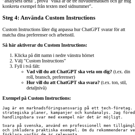
"analysera detta", prova "vilka är de tre huvudtematiken och ge mig
konkreta exempel från texten med sidnummer".
Steg 4: Använda Custom Instructions
Custom Instructions låter dig anpassa hur ChatGPT svarar för att
matcha dina preferenser och arbetsstil.
Så här aktiverar du Custom Instructions:
Klicka på ditt namn i nedre vänstra hörnet
Välj "Custom Instructions"
Fyll i två fält:
Vad vill du att ChatGPT ska veta om dig?
(t.ex. din
roll, bransch, preferenser)
Hur vill du att ChatGPT ska svara?
(t.ex. ton, stil,
detaljnivå)
Exempel på Custom Instructions:
Jag är en marknadsföringsansvarig på ett tech-företag. 
strategiska planer, kampanjer och kundanalys. Jag föred
Svara på svenska, använd en professionell men tillgängl
och inkludera praktiska exempel. Om du rekommenderar ve