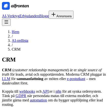
AI-Verktyg
Erbjudanden
Blogg
Annonsera
Hem
/
AI-ordlista
/
CRM
CRM
CRM
(
customer relationship management
) är er
single source of
truth
för leads, avtal och supportärenden. Moderna CRM pluggar in
LLM
för
sammanfattning
av möten eller
e-postutkast
– men
datakvalitet först.
Koppla till
webhooks
och
API
:er i
n8n
för att synka ordersystem.
Tänk på
GDPR
när persondata matas till externa modeller, och
jämför gärna med
automation
om du bygger uppföljning eller lead
routing.