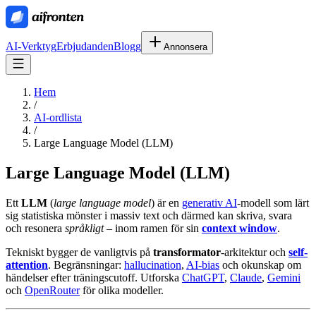
AI-Verktyg
Erbjudanden
Blogg
Annonsera
Hem
/
AI-ordlista
/
Large Language Model (LLM)
Large Language Model (LLM)
Ett
LLM
(
large language model
) är en
generativ AI
-modell som lärt
sig statistiska mönster i massiv text och därmed kan skriva, svara
och resonera
språkligt
– inom ramen för sin
context window
.
Tekniskt bygger de vanligtvis på
transformator
-arkitektur och
self-
attention
. Begränsningar:
hallucination
,
AI-bias
och okunskap om
händelser efter träningscutoff. Utforska
ChatGPT
,
Claude
,
Gemini
och
OpenRouter
för olika modeller.