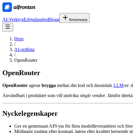
AI-Verktyg
Erbjudanden
Blogg
Annonsera
Hem
/
AI-ordlista
/
OpenRouter
OpenRouter
OpenRouter
agerar
brygga
mellan din kod och dussintals
LLM
:er: 
Användbart i produkter som vill undvika
single vendor
. Jämför direk
Nyckelegenskaper
Ger en gemensam API-yta för flera modellleverantörer och före
Möjliggör routing efter kostnad, latens eller kvalitet beroende p