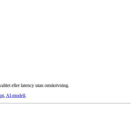
alitet eller latency utan omskrivning.
pt
,
AI-modell
.