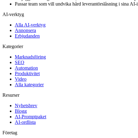
Passar team som vill undvika hård leverantörslåsning i sina AI-i
AI-verktyg
Alla AI-verktyg
Annonsera
Erbjudanden
Kategorier
Marknadsföring
SEO
Automation
Produktivitet
Video
Alla kategorier
Resurser
Nyhetsbrev
Blogg
AI-Promptpaket
AI-ordlista
Företag