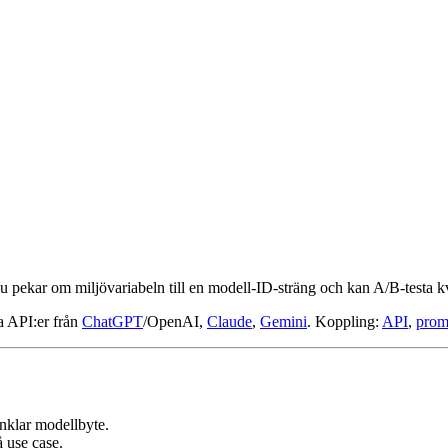
du pekar om miljövariabeln till en modell-ID-sträng och kan A/B-testa kv
ta API:er från
ChatGPT
/OpenAI,
Claude
,
Gemini
. Koppling:
API
,
prom
nklar modellbyte.
å use case.