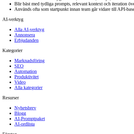
Blir bäst med tydliga prompts, relevant kontext och iteration öve
Används ofta som startpunkt innan team går vidare till API-base
AI-verktyg
Alla AI-verktyg
Annonsera
Erbjudanden
Kategorier
Marknadsföring
SEO
Automation
Produktivitet
Video
Alla kategorier
Resurser
Nyhetsbrev
Blogg
AI-Promptpaket
AI-ordlista