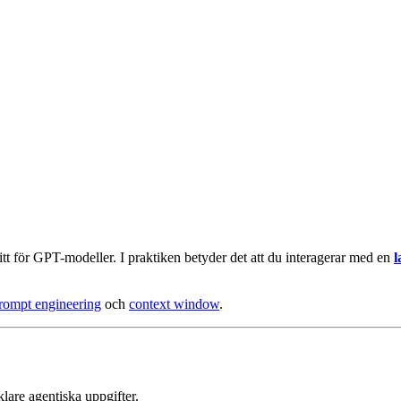
t för GPT-modeller. I praktiken betyder det att du interagerar med en
l
rompt engineering
och
context window
.
klare agentiska uppgifter.