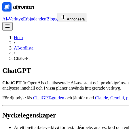
AI-Verktyg
Erbjudanden
Blogg
Annonsera
Hem
/
AI-ordlista
/
ChatGPT
ChatGPT
ChatGPT
är OpenAIs chattbaserade AI-assistent och produktgränssnit
analysera innehåll och i vissa planer använda integrerade verktyg.
För djupdyk: läs
ChatGPT-guiden
och jämför med
Claude
,
Gemini
,
p
Nyckelegenskaper
Är ett brett arbetsverktyg för text, idéarbete, analys, kod och en