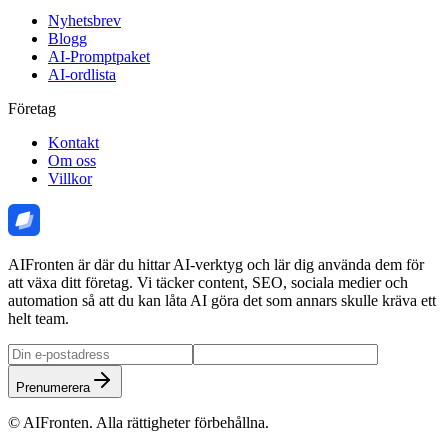
Nyhetsbrev
Blogg
AI-Promptpaket
AI-ordlista
Företag
Kontakt
Om oss
Villkor
AIFronten är där du hittar AI-verktyg och lär dig använda dem för
att växa ditt företag. Vi täcker content, SEO, sociala medier och
automation så att du kan låta AI göra det som annars skulle kräva ett
helt team.
Prenumerera
©
AIFronten
. Alla rättigheter förbehållna.