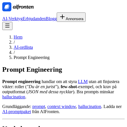
AI-Verktyg
Erbjudanden
Blogg
Annonsera
Hem
/
AI-ordlista
/
Prompt Engineering
Prompt Engineering
Prompt engineering
handlar om att styra
LLM
utan att finjustera
vikter: roller (
"Du är en jurist"
),
few-shot
-exempel, och krav på
outputformat (
JSON med dessa nycklar
). Bra prompts minskar
hallucination
.
Grundläggande:
prompt
,
context window
,
hallucination
. Ladda ner
AI-promptpaket
från AIFronten.