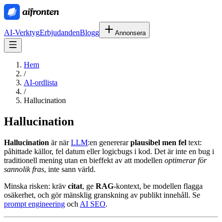
AI-Verktyg
Erbjudanden
Blogg
Annonsera
Hem
/
AI-ordlista
/
Hallucination
Hallucination
Hallucination
är när
LLM
:en genererar
plausibel men fel
text:
påhittade källor, fel datum eller logicbugs i kod. Det är inte en bug i
traditionell mening utan en bieffekt av att modellen
optimerar för
sannolik fras
, inte sann värld.
Minska risken: kräv
citat
, ge
RAG
-kontext, be modellen flagga
osäkerhet, och gör mänsklig granskning av publikt innehåll. Se
prompt engineering
och
AI SEO
.