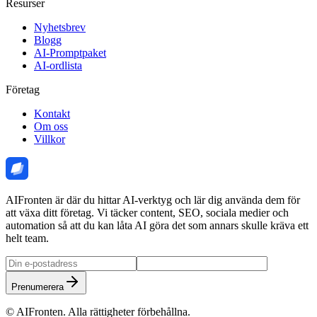
Resurser
Nyhetsbrev
Blogg
AI-Promptpaket
AI-ordlista
Företag
Kontakt
Om oss
Villkor
AIFronten är där du hittar AI-verktyg och lär dig använda dem för
att växa ditt företag. Vi täcker content, SEO, sociala medier och
automation så att du kan låta AI göra det som annars skulle kräva ett
helt team.
Prenumerera
©
AIFronten
. Alla rättigheter förbehållna.